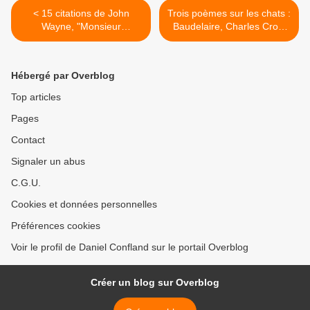
< 15 citations de John
Trois poèmes sur les chats :
Wayne, "Monsieur
Baudelaire, Charles Cros,
Western", et plus encore...
José Luis Borges >
Hébergé par Overblog
Top articles
Pages
Contact
Signaler un abus
C.G.U.
Cookies et données personnelles
Préférences cookies
Voir le profil de Daniel Confland sur le portail Overblog
Créer un blog sur Overblog