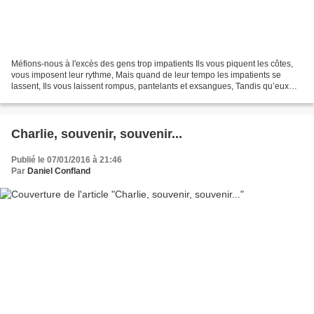
Méfions-nous à l'excès des gens trop impatients Ils vous piquent les côtes,
vous imposent leur rythme, Mais quand de leur tempo les impatients se
lassent, Ils vous laissent rompus, pantelants et exsangues, Tandis qu’eux
sont calmés de vous avoir pressés...
Charlie, souvenir, souvenir...
Publié le 07/01/2016 à 21:46
Par
Daniel Confland