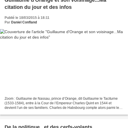
citation du jour et des infos
Publié le 18/03/2015 à 18:11
Par
Daniel Confland
Zoom : Guillaume de Nassau, prince d’Orange, dit Guillaume le Taciturne
(1533-1584), entre à la Cour de l’Empereur Charles Quint en 1544 et
devient l’un de ses familiers. Charles de Habsbourg compte alors parmi les
possessions du Saint Empire les Pays-Bas,...
De la politique...et des cerfs-volants...