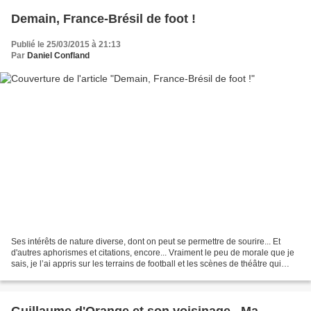
Demain, France-Brésil de foot !
Publié le 25/03/2015 à 21:13
Par
Daniel Confland
Ses intérêts de nature diverse, dont on peut se permettre de sourire... Et
d'autres aphorismes et citations, encore... Vraiment le peu de morale que je
sais, je l’ai appris sur les terrains de football et les scènes de théâtre qui
resteront mes vraies...
Guillaume d'Orange et son voisinage...Ma