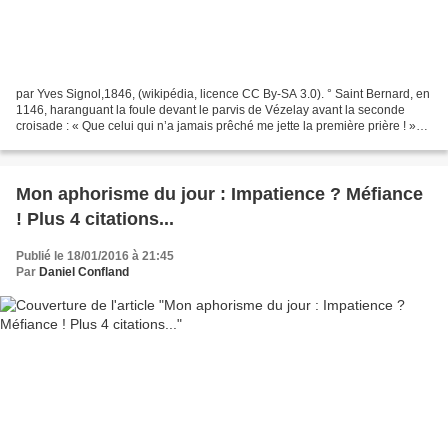
par Yves Signol,1846, (wikipédia, licence CC By-SA 3.0). ° Saint Bernard, en
1146, haranguant la foule devant le parvis de Vézelay avant la seconde
croisade : « Que celui qui n’a jamais prêché me jette la première prière ! »
EN BREF, LA VERITABLE ET PLUS...
Mon aphorisme du jour : Impatience ? Méfiance
! Plus 4 citations...
Publié le 18/01/2016 à 21:45
Par
Daniel Confland