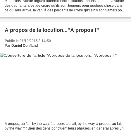
Mots-clefs : vanité orgueil outrecuidance citations aphorismes. °°° La vanité
des gagnants, c’est de croire qu’ils sont toujours pour quelque chose dans
ce qui leur arrive, la vanité des perdants de croire qu’ils n’y sont jamais pour
rien. (Daniel Confland)...
A propos de la locution..."A propos !"
Publié le 06/10/2015 à 14:50
Par
Daniel Confland
A propos, au fait, by the way, à propos, au fait, by the way, à propos, au fait,
by the way °°° Bien des gens ponctuent leurs phrases, en général après un