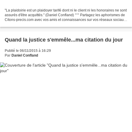
"La plaidoirie est un plaidoyer tarifé dont ni le client ni les honoraires ne sont
assurés d'être acquittés." (Daniel Confland) °°° Partagez les aphorismes de
Citons-precis.com avec vos amis et connaissances sur vos réseaux sociaux
préférés.
Quand la justice s'emmêle...ma citation du jour
Publié le 06/11/2015 à 16:29
Par
Daniel Confland