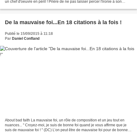
un chef d'oeuvre en péril ! Prière de ne pas laisser percer l'ironie à son
propos. On ne touche...
De la mauvaise foi...En 18 citations à la fois !
Publié le 15/09/2015 à 11:18
Par
Daniel Confland
About bad faith La mauvaise foi, un rôle de composition et un jeu tout en
nuances... " Croyez-moi, je suis de bonne foi quand je vous affirme que je
suis de mauvaise foi ! " (DC) L’on peut être de mauvaise foi pour de bonnes
raisons: défendre une cause...