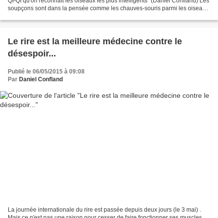
QI-QI qu'on reconnaît les oiseaux les plus intelligents" (Daniel Confland) Les
soupçons sont dans la pensée comme les chauves-souris parmi les oiseaux.
Dans la hiérarchie artistique,...
Le rire est la meilleure médecine contre le
désespoir...
Publié le 06/05/2015 à 09:08
Par
Daniel Confland
La journée internationale du rire est passée depuis deux jours (le 3 mai) .
Mais ce n'est pas une raison pour cesser de faire fonctionner ses muscles