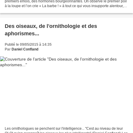
premiers émois, des hormones bourgeonnantes. On observe le premier poil
à la loupe et l’on crie « La barbe ! » à tout ce qui vous insupporte alentour,
c’est-à-dire tout. On dit...
Des oiseaux, de l'ornithologie et des
aphorismes...
Publié le 09/05/2015 à 14:35
Par
Daniel Confland
Les ornithologues se penchent sur l'intelligence... "Cest au niveau de leur