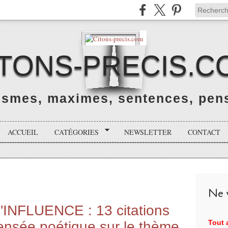
ITONS-PRECIS.C
rismes, maximes, sentences, pens
ACCUEIL
CATÉGORIES
NEWSLETTER
CONTACT
Ne v
l'INFLUENCE : 13 citations
Tout a
ensée poétique sur le thème