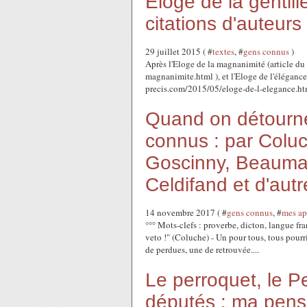
Eloge de la gentill
citations d'auteurs
29 juillet 2015 ( #
textes
, #
gens connus
)
Après l'Eloge de la magnanimité (article d
magnanimite.html ), et l'Eloge de l'élégance
precis.com/2015/05/eloge-de-l-elegance.html
Quand on détourne
connus : par Coluch
Goscinny, Beaumarc
Celdifand et d'autr
14 novembre 2017 ( #
gens connus
, #
mes ap
°°° Mots-clefs : proverbe, dicton, langue fra
veto !" (Coluche) - Un pour tous, tous pour
de perdues, une de retrouvée....
Le perroquet, le P
députés : ma pensé