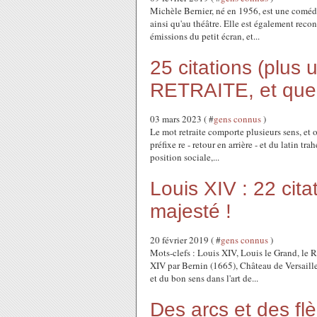
Michèle Bernier, né en 1956, est une comédie
ainsi qu'au théâtre. Elle est également reco
émissions du petit écran, et...
25 citations (plus 
RETRAITE, et quel
03 mars 2023 ( #
gens connus
)
Le mot retraite comporte plusieurs sens, et 
préfixe re - retour en arrière - et du latin trah
position sociale,...
Louis XIV : 22 cita
majesté !
20 février 2019 ( #
gens connus
)
Mots-clefs : Louis XIV, Louis le Grand, le R
XIV par Bernin (1665), Château de Versaille
et du bon sens dans l'art de...
Des arcs et des flè