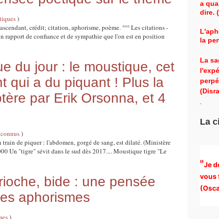
a qua
dire.
tiques
)
, ascendant, crédit; citation, aphorisme, poème. °°° Les citations -
L'aph
 un rapport de confiance et de sympathie que l'on est en position
la pe
La sa
 du jour : le moustique, cet
l'exp
 qui a du piquant ! Plus la
perpé
(Disra
ptère par Erik Orsonna, et 4
.
La c
 connus
)
rain de piquer : l'abdomen, gorgé de sang, est dilaté. (Ministère
00 Un "tigre" sévit dans le sud dès 2017.... Moustique tigre "Le
"
Je d
vous 
rioche, bide : une pensée
(
Osca
ues aphorismes
mes
)