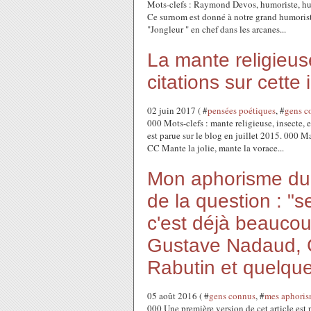
Mots-clefs : Raymond Devos, humoriste, hu
Ce surnom est donné à notre grand humoriste
"Jongleur " en chef dans les arcanes...
La mante religieu
citations sur cette
02 juin 2017 ( #
pensées poétiques
, #
gens c
000 Mots-clefs : mante religieuse, insecte, 
est parue sur le blog en juillet 2015. 000 
CC Mante la jolie, mante la vorace...
Mon aphorisme du j
de la question : "s
c'est déjà beaucou
Gustave Nadaud, G
Rabutin et quelque
05 août 2016 ( #
gens connus
, #
mes aphoris
000 Une première version de cet article est