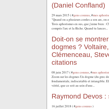
(Daniel Confland)
29 mars 2015 ( #
gens connus
, #
mes aphori
"Quand on a plusieurs cordes a son arc, on e
Trois aphorismes en sus, que j'aime bien : 
compris l'arc et la flèche. Quand tu lances...
Doit-on se montre
dogmes ? Voltaire
Clémenceau, Steve
citations
08 juin 2017 ( #
gens connus
, #
mes aphoris
Zoom sur les dogmes Un dogme (du grec dogm
fondamentale, indiscutable et intangible. El
vérité, que ce soit au sein d'une...
Raymond Devos : s
16 juillet 2018 ( #
gens connus
)