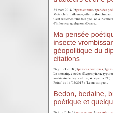
24 mars 2018 ( #
gens connus
, #
pensées poé
Mots-clefs : influence, effet, action, impact
C'est seulement une fois que l'on a installé
d'influencer quelqu'un. (Duane...
Ma pensée poétique
insecte vrombissant
géopolitique du di
citations
26 juillet 2018 ( #
pensées poétiques
, #
gens
Le moustique Aedes (Stegomyia) aegypti en t
américain de l'agriculture, Wikipédia CC). 0
Point" du 16/08/2017 : "Le moustique...
Bedon, bedaine, b
poétique et quelq
26 juin 2016 ( #
gens connus
, #
mes aphoris