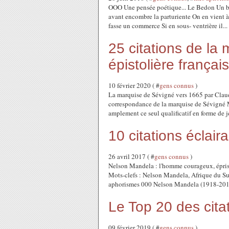
OOO Une pensée poétique... Le Bedon Un be
avant encombre la parturiente On en vient 
fasse un commerce Si en sous- ventrière il...
25 citations de la
épistolière françai
10 février 2020 ( #
gens connus
)
La marquise de Sévigné vers 1665 par Cla
correspondance de la marquise de Sévigné 
amplement ce seul qualificatif en forme de je
10 citations éclai
26 avril 2017 ( #
gens connus
)
Nelson Mandela : l'homme courageux, épris d
Mots-clefs : Nelson Mandela, Afrique du Sud,
aphorismes 000 Nelson Mandela (1918-2013
Le Top 20 des cita
09 février 2019 ( #
gens connus
)