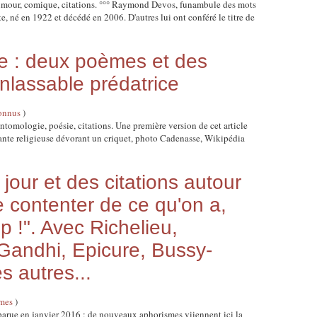
mour, comique, citations. °°° Raymond Devos, funambule des mots
, né en 1922 et décédé en 2006. D'autres lui ont conféré le titre de
se : deux poèmes et des
 inlassable prédatrice
onnus
)
entomologie, poésie, citations. Une première version de cet article
Mante religieuse dévorant un criquet, photo Cadenasse, Wikipédia
our et des citations autour
e contenter de ce qu'on a,
p !". Avec Richelieu,
andhi, Epicure, Bussy-
s autres...
mes
)
 parue en janvier 2016 : de nouveaux aphorismes viiennent ici la