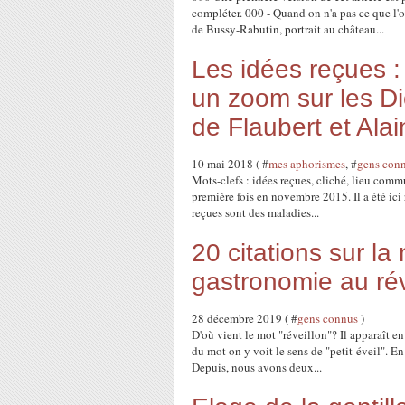
compléter. 000 - Quand on n'a pas ce que l'
de Bussy-Rabutin, portrait au château...
Les idées reçues : 
un zoom sur les Di
de Flaubert et Alai
10 mai 2018 ( #
mes aphorismes
, #
gens con
Mots-clefs : idées reçues, cliché, lieu commu
première fois en novembre 2015. Il a été ici 
reçues sont des maladies...
20 citations sur la
gastronomie au rév
28 décembre 2019 ( #
gens connus
)
D'où vient le mot "réveillon"? Il apparaît en
du mot on y voit le sens de "petit-éveil". En
Depuis, nous avons deux...