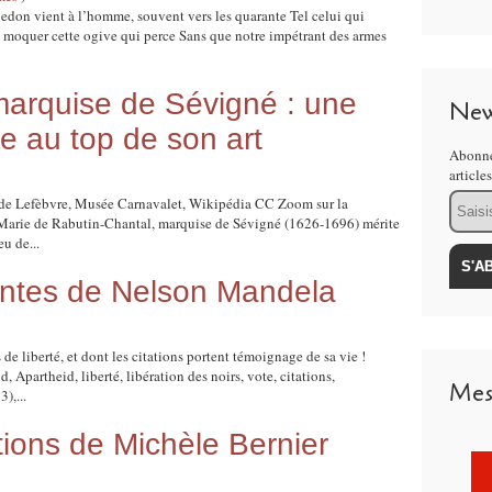
don vient à l’homme, souvent vers les quarante Tel celui qui
à moquer cette ogive qui perce Sans que notre impétrant des armes
 marquise de Sévigné : une
New
se au top de son art
Abonne
article
Email
ude Lefèbvre, Musée Carnavalet, Wikipédia CC Zoom sur la
Marie de Rabutin-Chantal, marquise de Sévigné (1626-1696) mérite
u de...
rantes de Nelson Mandela
e liberté, et dont les citations portent témoignage de sa vie !
 Apartheid, liberté, libération des noirs, vote, citations,
Mes
),...
tions de Michèle Bernier