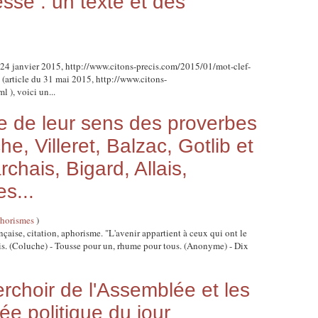
esse : un texte et des
u 24 janvier 2015, http://www.citons-precis.com/2015/01/mot-clef-
 (article du 31 mai 2015, http://www.citons-
 ), voici un...
 de leur sens des proverbes
e, Villeret, Balzac, Gotlib et
hais, Bigard, Allais,
es...
horismes
)
nçaise, citation, aphorisme. "L'avenir appartient à ceux qui ont le
ris. (Coluche) - Tousse pour un, rhume pour tous. (Anonyme) - Dix
erchoir de l'Assemblée et les
e politique du jour