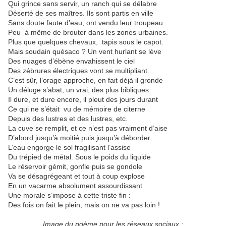
Qui grince sans servir, un ranch qui se délabre
Déserté de ses maîtres. Ils sont partis en ville
Sans doute faute d’eau, ont vendu leur troupeau
Peu à même de brouter dans les zones urbaines.
Plus que quelques chevaux, tapis sous le capot.
Mais soudain quésaco ? Un vent hurlant se lève
Des nuages d’ébène envahissent le ciel
Des zébrures électriques vont se multipliant.
C’est sûr, l’orage approche, en fait déjà il gronde
Un déluge s’abat, un vrai, des plus bibliques.
Il dure, et dure encore, il pleut des jours durant
Ce qui ne s’était vu de mémoire de citerne
Depuis des lustres et des lustres, etc.
La cuve se remplit, et ce n’est pas vraiment d’aise
D’abord jusqu’à moitié puis jusqu’à déborder
L’eau engorge le sol fragilisant l’assise
Du trépied de métal. Sous le poids du liquide
Le réservoir gémit, gonfle puis se gondole
Va se désagrégeant et tout à coup explose
En un vacarme absolument assourdissant
Une morale s’impose à cette triste fin :
Des fois on fait le plein, mais on ne va pas loin !
Image du poème pour les réseaux sociaux :