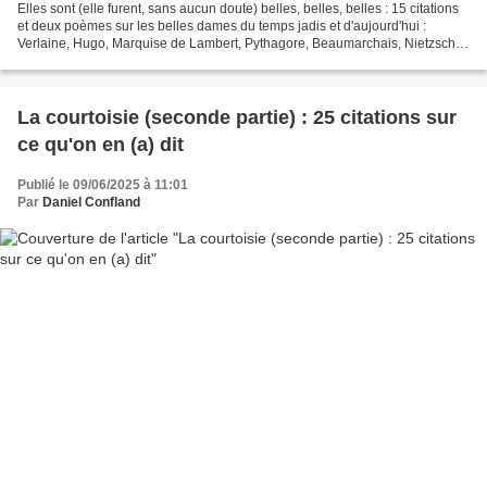
Elles sont (elle furent, sans aucun doute) belles, belles, belles : 15 citations
et deux poèmes sur les belles dames du temps jadis et d'aujourd'hui :
Verlaine, Hugo, Marquise de Lambert, Pythagore, Beaumarchais, Nietzsche,
Napoléon, Charles d'Orléans,...
La courtoisie (seconde partie) : 25 citations sur
ce qu'on en (a) dit
Publié le 09/06/2025 à 11:01
Par
Daniel Confland