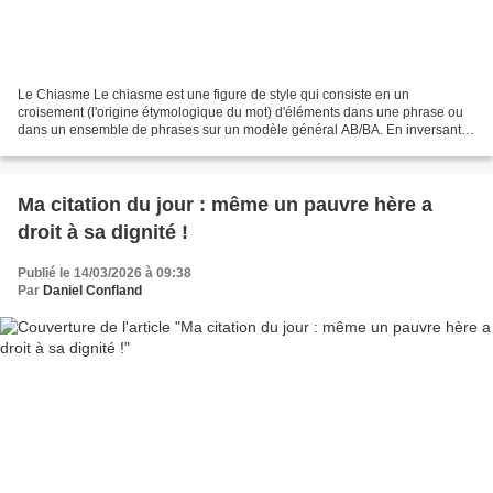
Le Chiasme Le chiasme est une figure de style qui consiste en un
croisement (l'origine étymologique du mot) d'éléments dans une phrase ou
dans un ensemble de phrases sur un modèle général AB/BA. En inversant
les mots, les adjectifs, les adverbes d'un...
Ma citation du jour : même un pauvre hère a
droit à sa dignité !
Publié le 14/03/2026 à 09:38
Par
Daniel Confland