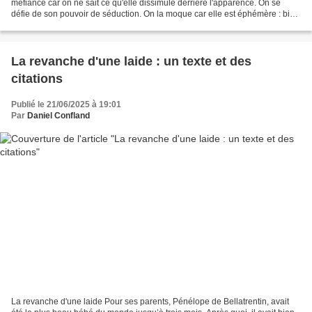
méfiance car on ne sait ce qu'elle dissimule derrière l'apparence. On se
défie de son pouvoir de séduction. On la moque car elle est éphémère : bien
fait pour celui ou celle qui...
La revanche d'une laide : un texte et des
citations
Publié le 21/06/2025 à 19:01
Par
Daniel Confland
La revanche d'une laide Pour ses parents, Pénélope de Bellatrentin, avait