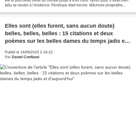
été le plus beau bébé du monde jusqu’à trois mois. Après quoi, il avait bien
fallu se rendre à l’évidence. Pénélope était moche. Mâchoire prognathe,
joues creuses, arcades sourcilières...
Elles sont (elles furent, sans aucun doute)
belles, belles, belles : 15 citations et deux
poèmes sur les belles dames du temps jadis et
d'aujourd'hui
Publié le 16/06/2025 à 18:22
Par
Daniel Confland