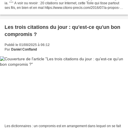
ia. °°° A voir ou revoir : 20 citations sur Internet, cette Toile qui tisse partout
ses fils, en bien et en mal https://www.citons-precis.com/2016/07/a-propos-d-
internet-des-aphorismes-et-des-citationss.html...
Les trois citations du jour : qu'est-ce qu'un bon
compromis ?
Publié le 01/08/2025 à 06:12
Par
Daniel Confland
Les dictionnaires : un compromis est en arrangement dans lequel on se fait