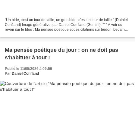
"Un bide, c'est un four de taille; un gros bide, c'est un tour de taille." (Dainiel
Confland) Image générative, par Daniel Confland (Gemini). °°° A voir ou
revoir sur le blog : Ma pensée poétique et des citations sur bedon, bedaine,
brioche et autre panse...
Ma pensée poétique du jour : on ne doit pas
s'habituer à tout !
Publié le 11/05/2026 à 09:59
Par
Daniel Confland