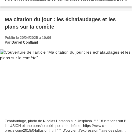
"bouffi d'orgueil", sacrément...
Ma citation du jour : les échafaudages et les
plans sur la comète
Publié le 20/04/2025 à 10:06
Par
Daniel Confland
Echafaudage, photo de Nicolas Hamann sur Unsplash. °°° 18 citations sur l'
ILLUSION et une pensée poétique sur le thème : https://www.citons-
precis.com/2018/04/illusion.html °°° D'où vient l'expression "faire des plans