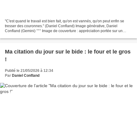
"C'est quand le travail est bien fait, qu'on est vannés, qu'on peut enfin se
tresser des couronnes." (Daniel Confland) Image générative, Daniel
Confland (Gemini) °°° Image de couverture : appréciation portée sur un
travail d'élève, image générative. °°°...
Ma citation du jour sur le bide : le four et le gros
!
Publié le 21/05/2026 à 12:34
Par
Daniel Confland