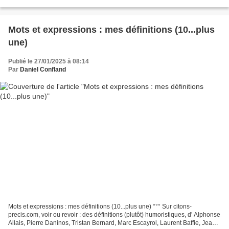
ne vaut pas qu'on lui donne...
Mots et expressions : mes définitions (10...plus
une)
Publié le 27/01/2025 à 08:14
Par
Daniel Confland
Mots et expressions : mes définitions (10...plus une) °°° Sur citons-
precis.com, voir ou revoir : des définitions (plutôt) humoristiques, d' Alphonse
Allais, Pierre Daninos, Tristan Bernard, Marc Escayrol, Laurent Baffie, Jean-