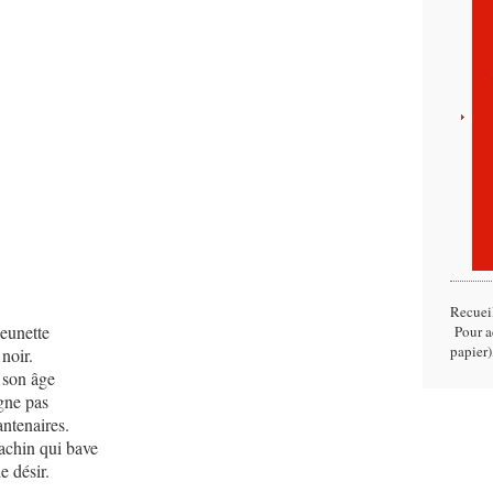
Recuei
eunette
Pour ac
papier)
 noir.
e son âge
igne pas
antenaires.
achin qui bave
 désir.