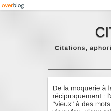
C
Citations, apho
De la moquerie à la
réciproquement : l'
"vieux" à des mots