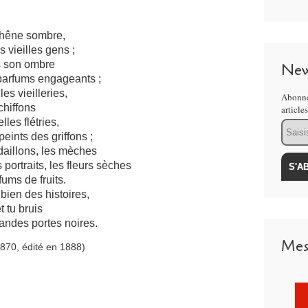
 chêne sombre,
s vieilles gens ;
ns son ombre
New
parfums engageants ;
les vieilleries,
Abonne
chiffons
article
les flétries,
Email
eints des griffons ;
édaillons, les mèches
portraits, les fleurs sèches
ums de fruits.
 bien des histoires,
t tu bruis
andes portes noires.
Mes
870, édité en 1888)