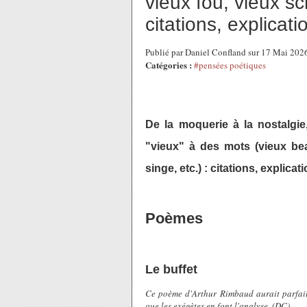
vieux fou, vieux sc
citations, explica
Publié par Daniel Confland sur 17 Mai 20
Catégories :
#pensées poétiques
De la moquerie à la nostalgie,
"vieux" à des mots (vieux bea
singe, etc.) : citations, explic
Poèmes
Le buffet
Ce poème d'Arthur Rimbaud aurait parfaitem
que les exégètes en font l'analyse. (DC)