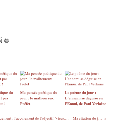
tique du
Ma pensée poétique du
Le poème du jour :
it pas
jour : le malheureux
L'ennemi se déguise en
t !
Préfet
l'Ennui, de Paul Verlaine
De la moquerie à la nostalgie, et réciproquement : l'accolement de l'adjectif "vieux" à des mots (vieux beau, vieux con, vieux fou, vieux schnock, vieux singe, etc.) : citations, explications poèmes, première partie
Ma citation du jour sur le bide : le four et le gros !