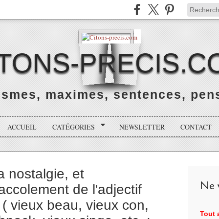
ITONS-PRECIS.C
rismes, maximes, sentences, pens
ACCUEIL
CATÉGORIES
NEWSLETTER
CONTACT
 nostalgie, et
Ne v
accolement de l'adjectif
 ( vieux beau, vieux con,
Tout a