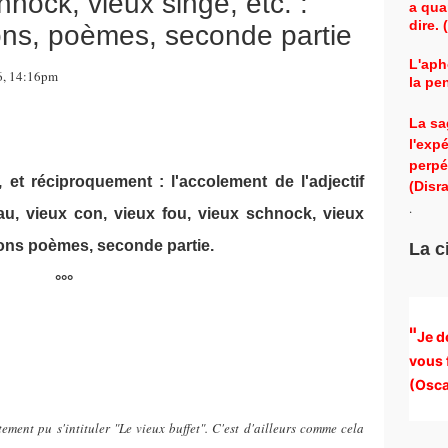
hnock, vieux singe, etc. :
a qua
dire.
tions, poèmes, seconde partie
L'aph
26, 14:16pm
la pe
La sa
l'exp
perpé
 et réciproquement : l'accolement de l'adjectif
(Disra
.
u, vieux con, vieux fou, vieux schnock, vieux
ations poèmes, seconde partie.
La c
°°°
"
Je d
vous 
(
Osca
ent pu s'intituler "Le vieux buffet". C'est d'ailleurs comme cela