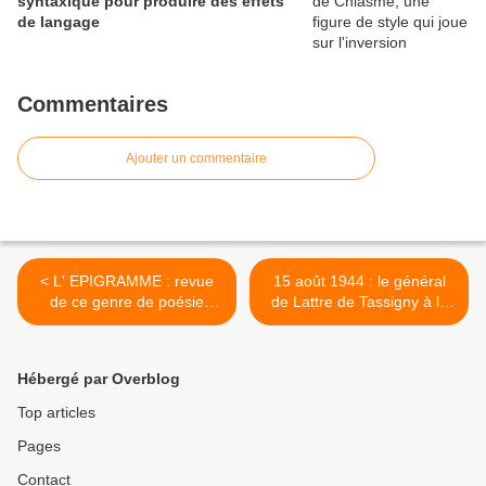
syntaxique pour produire des effets
de langage
Commentaires
Ajouter un commentaire
< L' EPIGRAMME : revue
15 août 1944 : le général
de ce genre de poésie
de Lattre de Tassigny à la
courte verbalisant au plus
tête des troupes françaises,
juste la satire, l'esprit
et les forces américaines,
frondeur et les relations
débarquent en Provence >
Hébergé par Overblog
amoureuses
Top articles
Pages
Contact