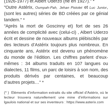
(1926-1977) et Albert Uderzo (né en 1927)." *
"Outre Astérix,
et
,
Oumpah-Pah,
Jehan Pistolet
Luc Junior
(sont les autres) séries de BD créées par ce génial
tandem.
" *
"Après la mort de Goscinny et) fort de ses 26
années de complicité avec (celui-ci) , Albert Uderzo
écrit et dessine de nouveaux albums plébiscités par
des lecteurs d’Astérix toujours plus nombreux. En
cinquante ans, Astérix est devenu un phénomène
du monde de l’édition. Les chiffres parlent d’eux-
mêmes : 34 albums traduits en 107 langues ou
dialectes, 11 films, un parc de loisirs à son nom, des
produits dérivés par centaines, et beaucoup
d’autres projets…
" *
(* ) Eléments d'information extraits du site officiel d'Astérix, où le
lecteur trouvera naturellement une mine d'informations sur
lgaulois national et sur ses inventeurs : https://www.asterix.com