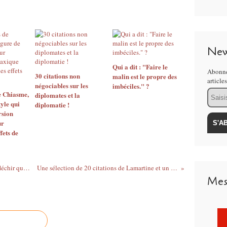
New
Qui a dit : "Faire le
Abonne
30 citations non
malin est le propre des
article
négociables sur les
imbéciles." ?
Email
e Chiasme,
diplomates et la
tyle qui
diplomatie !
rsion
ur
fets de
Citation de Mark Twain, où il invite à réfléchir quand on fait partie de la majorité !
Une sélection de 20 citations de Lamartine et un aperçu de trois aspects de sa vie
Mes