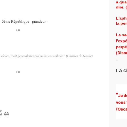
a qua
dire.
L'aph
 - 5ème République - grandeur.
la pe
°°°
La sa
l'exp
perpé
(Disra
s élevée, c'est généralement la moins encombrée." (Charles de Gaulle)
.
La c
°°°
"
Je d
vous 
(
Osca