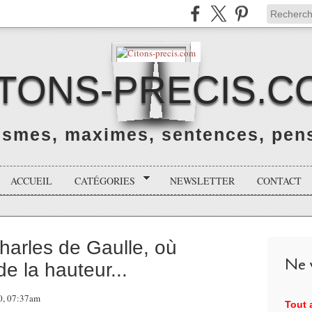
ITONS-PRECIS.C
rismes, maximes, sentences, pens
ACCUEIL
CATÉGORIES
NEWSLETTER
CONTACT
Charles de Gaulle, où
Ne v
 la hauteur...
20, 07:37am
Tout a