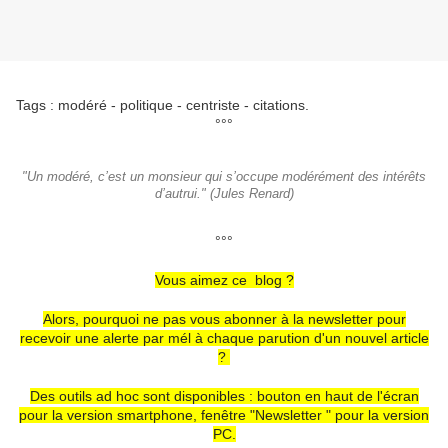
Tags : modéré - politique - centriste - citations.
°°°
"Un modéré, c’est un monsieur qui s’occupe modérément des intérêts
d’autrui." (Jules Renard)
°°°
Vous aimez ce blog ?
Alors, pourquoi ne pas vous abonner à la newsletter pour
recevoir une alerte par mél à chaque parution d'un nouvel article
?
Des outils ad hoc sont disponibles : bouton en haut de l'écran
pour la version smartphone, fenêtre "Newsletter " pour la version
PC.