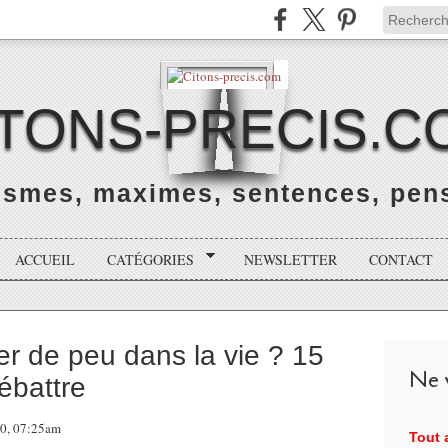
ITONS-PRECIS.C
rismes, maximes, sentences, pens
ACCUEIL
CATÉGORIES
NEWSLETTER
CONTACT
er de peu dans la vie ? 15
Ne v
ébattre
20, 07:25am
Tout a