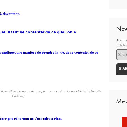
 à davantage.
New
re, il faut se contenter de ce que l'on a.
Abonne
article
Email
compliqué, une manière de prendre la vie, de se contenter de ce
it constituent le noyau des peuples heureux et sont sans histoire." (Paulette
Cadieux)
Mes
pérer peu et surtout ne s'attendre à rien.