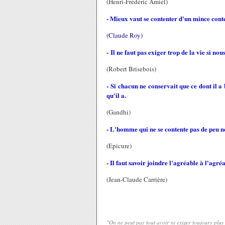
(Henri-Frédéric Amiel)
- Mieux vaut se contenter d'un mince cont
(Claude Roy)
- Il ne faut pas exiger trop de la vie si no
(Robert Brisebois)
- Si chacun ne conservait que ce dont il a
qu'il a.
(Gandhi)
- L'homme qui ne se contente pas de peu ne
(Epicure)
- Il faut savoir joindre l'agréable à l'agré
(Jean-Claude Carrière)
"On ne peut pas tout avoir ni exiger toujours pl