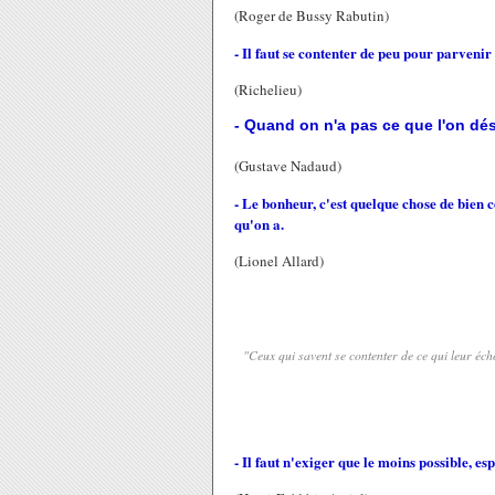
(Roger de Bussy Rabutin)
- Il faut se contenter de peu pour parvenir
(Richelieu)
- Quand on n'a pas ce que l'on dési
(Gustave Nadaud)
- Le bonheur, c'est quelque chose de bien 
qu'on a.
(Lionel Allard)
"Ceux qui savent se contenter de ce qui leur écho
- Il faut n'exiger que le moins possible, es