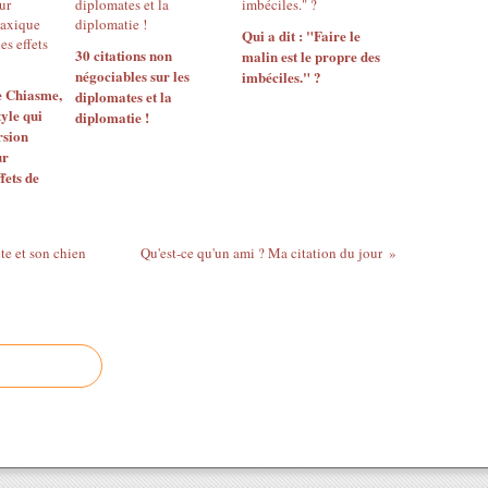
Qui a dit : "Faire le
30 citations non
malin est le propre des
négociables sur les
imbéciles." ?
e Chiasme,
diplomates et la
tyle qui
diplomatie !
rsion
ur
fets de
te et son chien
Qu'est-ce qu'un ami ? Ma citation du jour