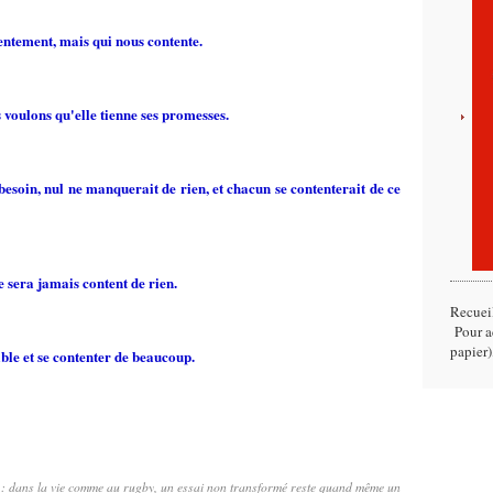
entement, mais qui nous contente.
us voulons qu'elle tienne ses promesses.
 besoin, nul ne manquerait de rien, et chacun se contenterait de ce
 sera jamais content de rien.
Recuei
Pour ac
papier)
able et se contenter de beaucoup.
us : dans la vie comme au rugby, un essai non transformé reste quand même un