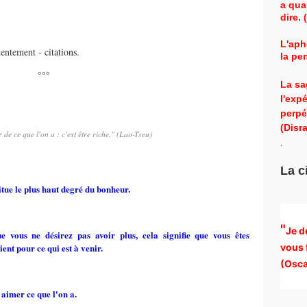
a qua
dire.
L'aph
tentement - citations.
la pe
°°°
La sa
l'exp
perpé
(Disra
 de ce que l'on a : c'est être riche." (Lao-Tseu)
.
La c
titue le plus haut degré du bonheur.
"
Je d
ue vous ne désirez pas avoir plus, cela signifie que vous êtes
ent pour ce qui est à venir.
vous 
(
Osca
 aimer ce que l'on a.