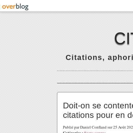
C
Citations, apho
Doit-on se content
citations pour en d
Publié par Daniel Confland sur 25 Août 20
Catégories :
#gens connus