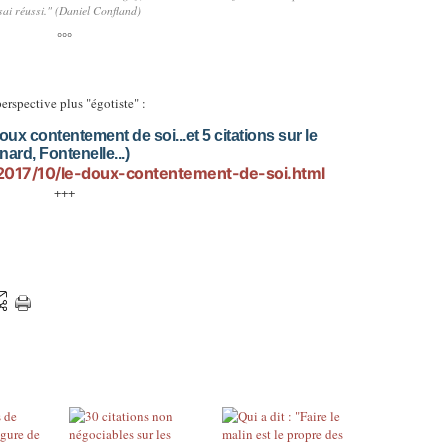
sai réussi." (Daniel Confland)
°°°
erspective plus "égotiste" :
ux contentement de soi...et 5 citations sur le
ard, Fontenelle...)
2017/10/le-doux-contentement-de-soi.html
+++