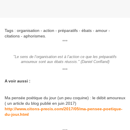
Tags : organisation - action - préparatifs - ébats - amour -
citations - aphorismes.
°°°
"Le sens de l’organisation est à l’action ce que les préparatifs
amoureux sont aux ébats réussis." (Daniel Confland)
°°°
A voir aussi :
Ma pensée poétique du jour (un peu coquine) : le débit amoureux
( un article du blog publié en juin 2017)
http://www.citons-precis.com/2017/05/ma-pensee-poetique-
du-jour.html