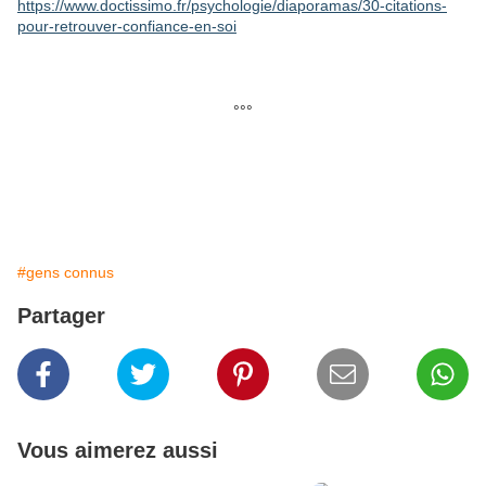
https://www.doctissimo.fr/psychologie/diaporamas/30-citations-
pour-retrouver-confiance-en-soi
°°°
#gens connus
Partager
Vous aimerez aussi