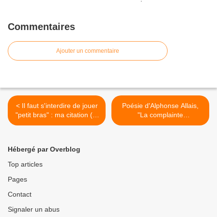
Commentaires
Ajouter un commentaire
< Il faut s'interdire de jouer
Poésie d'Alphonse Allais,
"petit bras" : ma citation (et
"La complainte
bonne résolution) du jour !
amoureuse", dopée au
subjonctif ! >
Hébergé par Overblog
Top articles
Pages
Contact
Signaler un abus