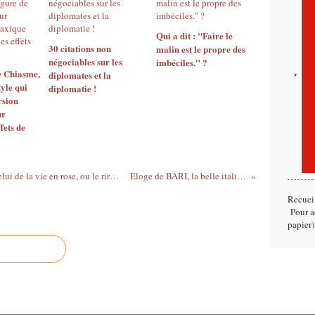
Qui a dit : "Faire le
30 citations non
malin est le propre des
négociables sur les
imbéciles." ?
e Chiasme,
diplomates et la
tyle qui
diplomatie !
rsion
ur
fets de
Mes trois citations du jour sur le RIRE, celui de la vie en rose, ou le rire jaune !
Eloge de BARI, la belle italienne
Recuei
Pour ac
papier)