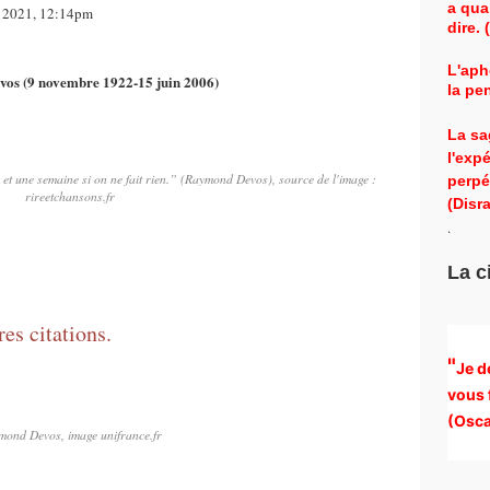
a qua
e 2021, 12:14pm
dire.
L'aph
os (9 novembre 1922-15 juin 2006)
la pe
La sa
l'exp
e et une semaine si on ne fait rien.” (Raymond Devos), source de l'image :
perpé
rireetchansons.fr
(Disra
.
La c
es citations.
"
Je d
vous 
(
Osca
mond Devos, image unifrance.fr