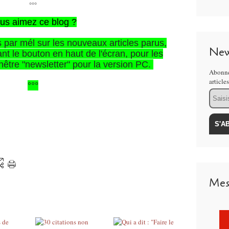
°°°
us aimez ce blog ?
s par mél sur les nouveaux articles parus,
New
nt le bouton en haut de l'écran, pour les
enêtre "newsletter" pour la version PC.
Abonne
article
°°°
Email
Mes