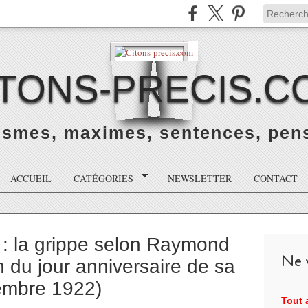
ITONS-PRECIS.C
rismes, maximes, sentences, pens
ACCUEIL
CATÉGORIES
NEWSLETTER
CONTACT
r : la grippe selon Raymond
Ne v
n du jour anniversaire de sa
embre 1922)
Tout a