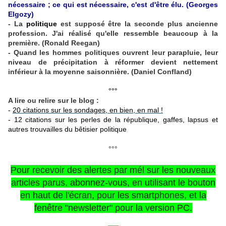
nécessaire ; ce qui est nécessaire, c'est d'être élu.
(Georges
Elgozy)
- La
politique
est supposé être la seconde plus ancienne
profession. J'ai réalisé qu'elle ressemble beaucoup à la
première. (Ronald Reegan)
- Quand les hommes politiques ouvrent leur parapluie, leur
niveau de précipitation à réformer devient nettement
inférieur à la moyenne saisonnière. (Daniel Confland)
°°°
A lire ou relire sur le blog :
-
20 citations sur les sondages, en bien, en mal !
-
12 citations sur les perles de la république, gaffes, lapsus et
autres trouvailles du bêtisier politique
°°°
Pour recevoir des alertes par mél sur les nouveaux
articles parus, abonnez-vous, en utilisant le bouton
en haut de l'écran, pour les smartphones, et la
fenêtre "newsletter" pour la version PC.