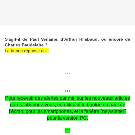
S'agit-il de Paul Verlaine, d'Arthur Rimbaud, ou encore de
Charles Baudelaire ?
La bonne réponse est :
°°°
°°°
Pour recevoir des alertes par mél sur les nouveaux articles
parus, abonnez-vous, en utilisant le bouton en haut de
l'écran, pour les smartphones, et la fenêtre "newsletter"
pour la version PC.
°°°