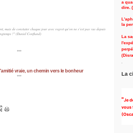
a qua
dire.
L'aph
la pe
vent, mais de constater chaque jour avec regret qu'on ne s'est pas vus depuis
ngtemps !" (Daniel Confland)
La sa
l'exp
perpé
°°°
(Disra
.
'amitié vraie, un chemin vers le bonheur
La c
°°°
"
Je d
vous 
(
Osca