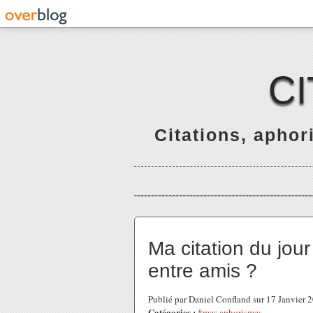
C
Citations, apho
Ma citation du jour 
entre amis ?
Publié par Daniel Confland sur 17 Janvier
Catégories :
#mes aphorismes