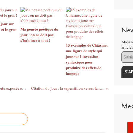
 jour sur
New
Ma pensée poétique du
r et le gros
jour : on ne doit pas
s'habituer à tout !
Abonne
15 exemples de Chiasme,
article
une figure de style qui
Email
joue sur l'inversion
syntaxique pour
produire des effets de
langage
40 citations chocs sur la tolérance, une vertu exposée en permanence à l'intolérable
Citation du jour : la superstition versus la religion, selon Voltaire
Mes