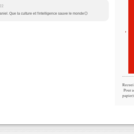
22
el. Que la culture et l'intelligence sauve le monde🙂
Recuei
Pour ac
papier)