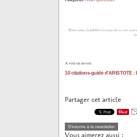
"Entre amis, la fidélité n'est pas de se voir sou
lo
A voir ou revoir :
10 citations-guide d'ARISTOTE : l
Partager cet article
S'inscrire à la newsletter
Vous aimerez aussi :