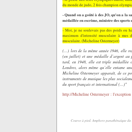
du monde de judo, 2 fois champion olympique
- Quand on a goûté à des JO, qu'on a la san
médaillée en escrime, ministre des sports
- Moi, je ne soulevais pas des poids ou ha
maximum d'intensité musculaire à mes do
musculaire. (Micheline Ostermeyer)
(...) lors de la même année 1946, elle re
(en juillet) et une médaille d’argent a
tard, en 1948, elle est triple médaillé
Londres, alors même qu’elle entame une c
Micheline Ostermeyer apparaît, de ce poi
instruments de musique les plus socialeme
du sport français et international (...)"
http://Micheline Ostermeyer : l'exception
Course à pied. Amphore panathénaïque du P