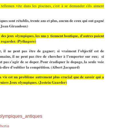
ellemen vite dans les piscines, c'est à se demander s'ils aiment
iques sont rétablis, trente ans et plus, aucun de ceux qui ont gagné
 (Jean Giraudoux)
des jeux olympiques, les uns y tiennent boutique, d'autres paient
e regarder. (Pythagore)
er, il ne peut pas être de gagner; si vraiment l’objectif est de
mains, il ne peut pas être de chercher à l’emporter sur eux; si
peut pas s’agir de se doper. Pour éradiquer le dopage, la seule voie
-à-dire d’oublier la compétition. (Albert Jacquard)
la vie est un problème autrement plus crucial que de savoir qui a
rniers Jeux olympiques. (Jostein Gaarder)
x_olympiques_antiques
ubertin