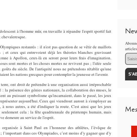
New
adolescent à l'homme mûr, on travaille à répandre l'esprit sportif fait
t chevaleresque.
Abonne
Olympiques restaurés : il n'est pas question de se vêtir de maillots
article
 ; et ceux qui entrevoient déjà les théories blanches gravissant
Email
ymne à Apollon, ceux-là en seront pour leurs frais d'imagination.
hoses sont mortes et les choses mortes ne revivent pas ; l'idée seule
 goûts du siècle. De l'antiquité nous ne prétendons rétablir qu'une
taient les nations grecques pour contempler la jeunesse et l'avenir.
a terre, ont droit de prétendre à une organisation aussi irréprochable
é : la présence des génies nationaux, la collaboration des muses, le
vient au puissant symbolisme qu'incarnaient, dans le passé, les jeux
représenter aujourd'hui. Ceux qui viendront auront à s'employer au
 à nous autres, a été d'indiquer la route. C'est ainsi que les jeux
Mes
t seulement cela : la fête quadriennale du printemps humain, mais
ève demeure au service de l'esprit.
 organisée à Saint Paul en l’honneur des athlètes, l’évêque de
; l’important dans ces Olympiades, c’est moins d’y gagner que d’y