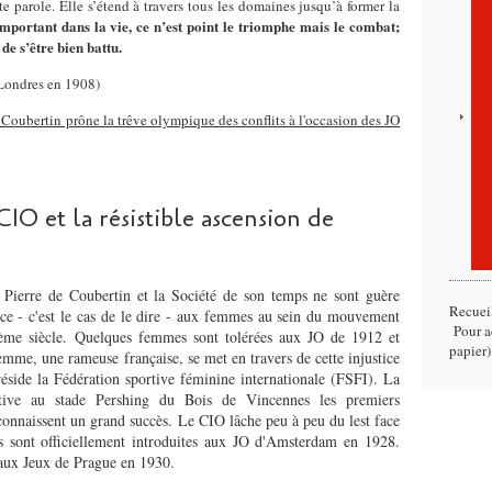
te parole. Elle s’étend à travers tous les domaines jusqu’à former la
mportant dans la vie, ce n’est point le triomphe mais le combat;
 de s’être bien battu.
 Londres en 1908)
 Coubertin prône la trêve olympique des conflits à l'occasion des JO
CIO et la résistible ascension de
e Pierre de Coubertin et la Société de son temps ne sont guère
Recuei
cice - c'est le cas de le dire - aux femmes au sein du mouvement
Pour ac
ème siècle. Quelques femmes sont tolérées aux JO de 1912 et
papier)
mme, une rameuse française, se met en travers de cette injustice
réside la Fédération sportive féminine internationale (FSFI). La
tive au stade Pershing du Bois de Vincennes les premiers
nnaissent un grand succès. Le CIO lâche peu à peu du lest face
es sont officiellement introduites aux JO d'Amsterdam en 1928.
aux Jeux de Prague en 1930.