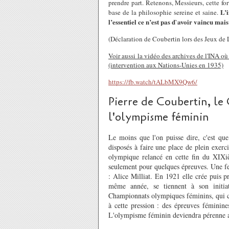
prendre part. Retenons, Messieurs, cette for
L’i
base de la philosophie sereine et saine.
l’essentiel ce n’est pas d`avoir vaincu mais
(Déclaration de Coubertin lors des Jeux de
Voir aussi la vidéo des archives de l'INA où
(intervention aux Nations-Unies en 1935)
https://fb.watch/tALbMX9Qw6/
Pierre de Coubertin, le 
l'olympisme féminin
Le moins que l'on puisse dire, c'est qu
disposés à faire une place de plein exer
olympique relancé en cette fin du XIXi
seulement pour quelques épreuves. Une fe
: Alice Milliat. En 1921 elle crée puis p
même année, se tiennent à son initia
Championnats olympiques féminins, qui co
à cette pression : des épreuves féminin
L'olympisme féminin deviendra pérenne 