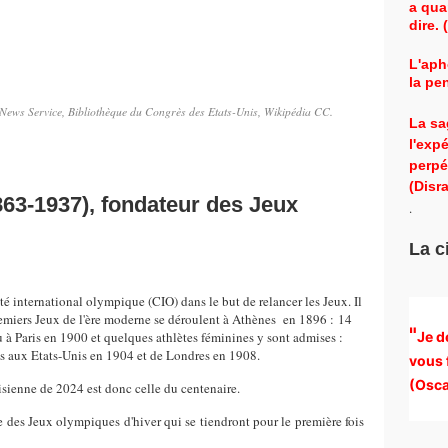
a qua
dire.
L'aph
la pe
News Service, Bibliothèque du Congrès des Etats-Unis, Wikipédia CC.
La sa
l'exp
perpé
(Disra
863-1937), fondateur des Jeux
.
La c
é international olympique (CIO) dans le but de relancer les Jeux. Il
emiers Jeux de l'ère moderne se déroulent à Athènes en 1896 : 14
"
u à Paris en 1900 et quelques athlètes féminines y sont admises :
Je d
ouis aux Etats-Unis en 1904 et de Londres en 1908.
vous 
(
Osca
risienne de 2024 est donc celle du centenaire.
e des Jeux olympiques d'hiver qui se tiendront pour le première fois