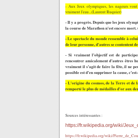
- Aux Jeux olympiques, les nageurs vont t
vraiment l'eau...(Laurent Ruquier)
- Il y a progrès. Depuis que les jeux olymp
la course de Marathon n'est encore mort.
- Le spectacle du monde ressemble à celui 
de leur personne, d'autres se contentent d
- Si vraiment l’objectif est de particip
rencontrer amicalement d’autres êtres hu
vraiment il s’agit de faire la fête, il ne 
possible est d’en supprimer la cause, c’est
- L'origine du cosmos, de la Terre et de 
remporté le plus de médailles d'or aux de
Sources intéressantes :
https://fr.wikipedia.org/wiki/Jeu
https://fr.wikipedia.org/wiki/Pierre_de_Co