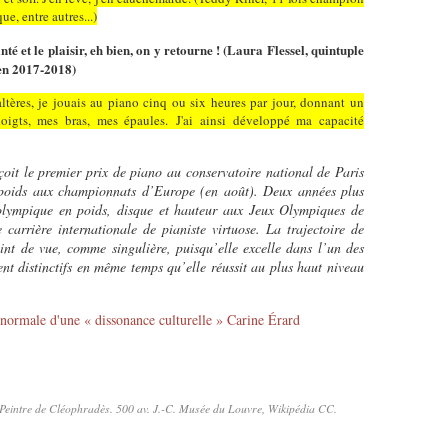
, entre autres...)
té et le plaisir, eh bien, on y retourne ! (Laura Flessel, quintuple
 en 2017-2018)
ltères, je jouais au piano cinq ou six heures par jour, donnant un
igts, mes bras, mes épaules. J'ai ainsi développé ma capacité
çoit le premier prix de piano au conservatoire national de Paris
u poids aux championnats d’Europe (en août). Deux années plus
e olympique en poids, disque et hauteur aux Jeux Olympiques de
arrière internationale de pianiste virtuose. La trajectoire de
nt de vue, comme singulière, puisqu’elle excelle dans l’un des
nt distinctifs en même temps qu’elle réussit au plus haut niveau
 normale d'une « dissonance culturelle » Carine Érard
eintre de Cléophradès. 500 av. J.-C. Musée du Louvre, Wikipédia CC.