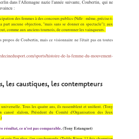
erlin dans l'Allemagne nazie l'année suivante, Coubertin, qui ne
nvaincu :
icipation des femmes à des concours publics (Ndlr : même, précise-t-
 sa part aucune objection, "mais sans se donner en spectacle"); aux
rtout, comme aux anciens tournois, de couronner les vainqueurs.
s propos de Coubertin, mais ce visionnaire ne l'était pas en toutes
edecinedusport.com/sports/histoire-de-la-femme-du-mouvement-
s, les caustiques, les contempteurs
universelle. Tous les quatre ans, ils rassemblent et unifient. (Tony
n canoë slalom, Président du Comité d'Organisation des Jeux
4)
re résultat, ce n’est pas comparable
. (Tony Estanguet)
et soir. J'en rêve, j'en cauchemarde. (Teddy Riner, 11 fois champion