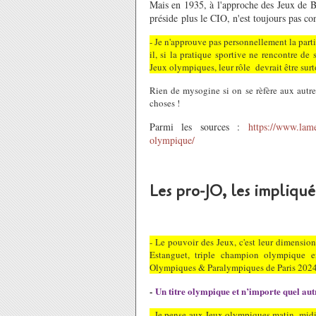
Mais en 1935, à l'approche des Jeux de B
préside plus le CIO, n'est toujours pas co
- Je n'approuve pas personnellement la part
il, si la pratique sportive ne rencontre de
Jeux olympiques, leur rôle devrait être su
Rien de mysogine si on se rèfère aux autre
choses !
Parmi les sources :
https://www.lam
olympique/
Les pro-JO, les impliqué
- Le pouvoir des Jeux, c'est leur dimension 
Estanguet, triple champion olympique e
Olympiques & Paralympiques de Paris 202
-
Un titre olympique et n’importe quel aut
- Je pense aux Jeux olympiques matin, midi 