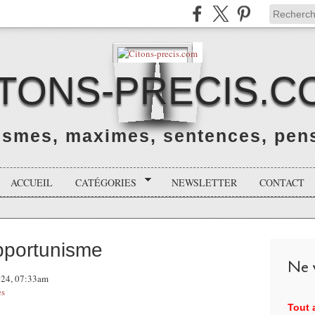
ITONS-PRECIS.C
rismes, maximes, sentences, pens
ACCUEIL
CATÉGORIES
NEWSLETTER
CONTACT
opportunisme
Ne v
2024, 07:33am
es
Tout a