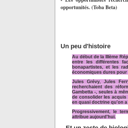
opportunités. (Toba Beta)
Un peu d'histoire
Au début de la IIIème Rép
entre les différentes fac
bonapartistes, et les r
économiques dures pour e
Jules Grévy, Jules Fer
recherchaient des réform
Gambetta -, seules à même
de consolider les acquis
en quasi doctrine qu'on a
Progressivement, le ter
attribue aujourd'hui.
...Et un zeste de biolog