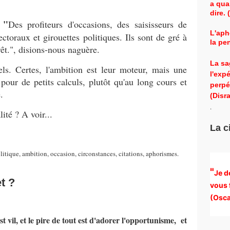
a qua
dire.
 "
De
s profiteurs d'occasions, des saisisseurs de
L'aph
ctoraux et girouettes politiques. Ils sont de gré à
la pe
rêt.", disions-nous naguère.
La sa
els. Certes, l'ambition est leur moteur, mais une
l'exp
 pour de petits calculs, plutôt qu'au long cours et
perpé
.
(Disra
.
ité ? A voir...
La c
itique, ambition, occasion, circonstances, citations, aphorismes.
"
Je d
et ?
vous 
(
Osca
st vil, et le pire de tout est d'adorer l'opportunisme, et