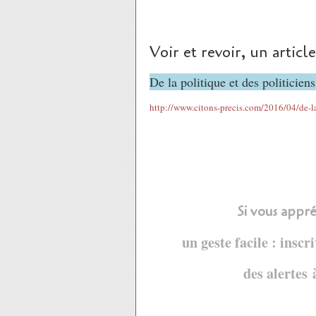
Voir et revoir, un article
De la politique et des politicien
http://www.citons-precis.com/2016/04/de-la
Si vous appré
un geste facile : inscr
des alertes 