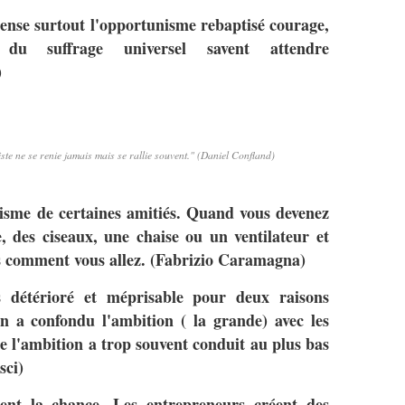
ense surtout l'opportunisme rebaptisé courage,
 du suffrage universel savent attendre
)
ste ne se renie jamais mais se rallie souvent." (Daniel Confland)
unisme de certaines amitiés. Quand vous devenez
 des ciseaux, une chaise ou un ventilateur et
 comment vous allez. (Fabrizio Caramagna)
 détérioré et méprisable pour deux raisons
on a confondu l'ambition ( la grande) avec les
ue l'ambition a trop souvent conduit au plus bas
sci)
hent la chance. Les entrepreneurs créent des