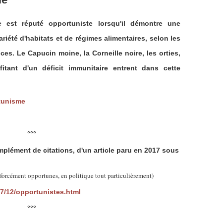
 est réputé opportuniste lorsqu'il démontre une
riété d'habitats et de régimes alimentaires, selon les
ces. Le Capucin moine, la Corneille noire, les orties,
fitant d'un déficit immunitaire entrent dans cette
rtunisme
°°°
omplément de citations, d'un article paru en 2017 sous
ment opportunes, en politique tout particulièrement)
7/12/opportunistes.html
°°°