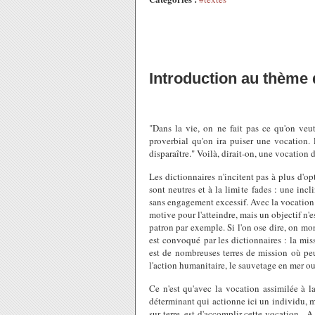
Introduction au thème d
"Dans la vie, on ne fait pas ce qu'on veu
proverbial qu'on ira puiser une vocation
disparaître." Voilà, dirait-on, une vocation
Les dictionnaires n'incitent pas à plus d'op
sont neutres et à la limite fades : une incl
sans engagement excessif. Avec la vocation
motive pour l'atteindre, mais un objectif n'e
patron par exemple. Si l'on ose dire, on 
est convoqué par les dictionnaires : la miss
est de nombreuses terres de mission où peu
l'action humanitaire, le sauvetage en mer o
Ce n'est qu'avec la vocation assimilée à l
déterminant qui actionne ici un individu, m
sur terre, est d'accomplir cette vocation. A