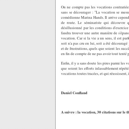
On ne compte pas les vocations contrariées
sans se décourager : "La vocation se mesur
comédienne Marina Hands. Il arrive cepen
de route. Le séminariste qui découvre qu
désillusionné par les conditions d'exercice
faudra trouver une autre manière de s'épano
vocation. Car si la vie a un sens, il est parf
soit n'a pas cru en lui, soit a été décourag
et de frustrations, quels que soient les su
en fin de compte de ne pas avoir tout tenté 
Enfin, il y a sans doute les pires parmi les 
que soient les efforts inlassablement répét
vocations toutes tracées, et qui réussissent, 
Daniel Confland
A suivre : la vocation, 30 citations sur le 