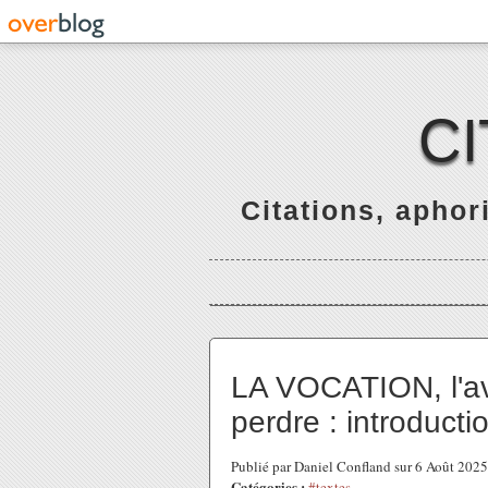
C
Citations, apho
LA VOCATION, l'avoir
perdre : introducti
Publié par Daniel Confland sur 6 Août 202
Catégories :
#textes