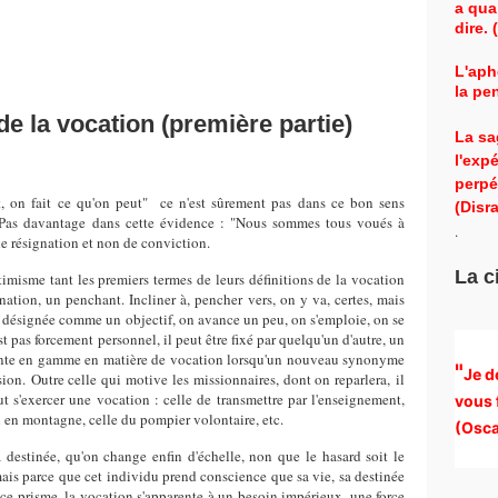
a qua
dire.
L'aph
la pe
e la vocation (première partie)
La sa
l'exp
perpé
t, on fait ce qu'on peut" ce n'est sûrement pas dans ce bon sens
(Disra
. Pas davantage dans cette évidence : "Nous sommes tous voués à
.
 de résignation et non de conviction.
La c
timisme tant les premiers termes de leurs définitions de la vocation
ination, un penchant. Incliner à, pencher vers, on y va, certes, mais
 désignée comme un objectif, on avance un peu, on s'emploie, on se
st pas forcement personnel, il peut être fixé par quelqu'un d'autre, un
monte en gamme en matière de vocation lorsqu'un nouveau synonyme
"
Je d
ion. Outre celle qui motive les missionnaires, dont on reparlera, il
t s'exercer une vocation : celle de transmettre par l'enseignement,
vous 
u en montagne, celle du pompier volontaire, etc.
(
Osca
a destinée, qu'on change enfin d'échelle, non que le hasard soit le
ais parce que cet individu prend conscience que sa vie, sa destinée
 ce prisme, la vocation s'apparente à un besoin impérieux, une force