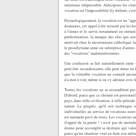
intérieure irrépressible. Anticipons les cit
vocation est l'impossibilité d'y forfaire, c'e
Etymologiquement, la vocation est un "appe
domaines, cet appel à été ressenti par les
à l'aimer et le servir, notamment en entrant
prédestination, la marque des élus qui ser
motivait chez le missionnaire catholique la
le prosélytisme armé ou subreptice d'autres
des "vocations" malintentionnées.
Une confusion se fait naturellement entre 
peut être incandescente, elle peut durer en 
que la véritable vocation ne connaît aucun
n'a rien à voir, même si on s'y adonne avec f
Toutes les vocations ne se ressemblent pa
D'abord, parce que ce chemin est personnel 
pays, dans telle civilisation, à telle périod
nature. Le progrès, qu'il soit technique
individuelles au service de vocations nouvel
est rarement pavé de roses. Les vocations susc
(l'appel de la patrie ! ) n'est pas de moind
donne pour accomplir sa destinée qui valent.
parce qu'un chanteur veut en faire son métier