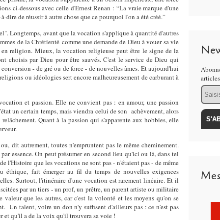
ations ci-dessous avec celle d'Ernest Renan : “La vraie marque d'une
st-à-dire de réussir à autre chose que ce pourquoi l'on a été créé.”
l". Longtemps, avant que la vocation s'applique à quantité d'autres
 hommes de la Chrétienté comme une demande de Dieu à vouer sa vie
New
 en religion. Mieux, la vocation religieuse peut être le signe de la
ont choisis par Dieu pour être sauvés. C'est le service de Dieu qui
 conversion - de gré ou de force - de nouvelles âmes. Et aujourd'hui
Abonne
 religions ou idéologies sert encore malheureusement de carburant à
article
Email
vocation et passion. Elle ne convient pas : en amour, une passion
l'état un certain temps, mais viendra celui de son achèvement, alors
 relâchement. Quant à la passion qui s'apparente aux hobbies, elle
erveur.
s ou, dit autrement, toutes n'empruntent pas le même cheminement.
par essence. On peut présumer en second lieu qu'ici ou là, dans tel
e de l'Histoire que les vocations ne sont pas - n'étaient pas - de même
 ou éthique, fait émerger au fil du temps de nouvelles exigences
Mes
les. Surtout, l'itinéraire d'une vocation est rarement linéaire. Et il
itées par un tiers - un prof, un prêtre, un parent artiste ou militaire
re valeur que les autres, car c'est la volonté et les moyens qu'on se
 Un talent, voire un don n'y suffisent d'ailleurs pas : ce n'est pas
 et qu'il a de la voix qu'il trouvera sa voie !