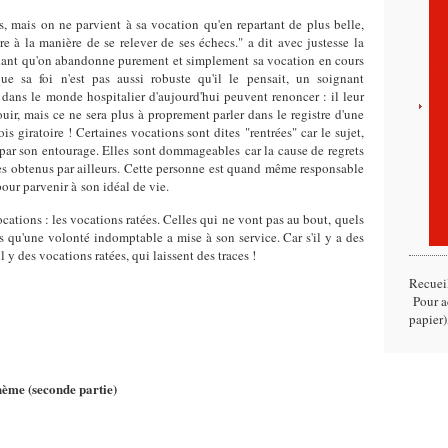
, mais on ne parvient à sa vocation qu'en repartant de plus belle,
e à la manière de se relever de ses échecs." a dit avec justesse la
dant qu'on abandonne purement et simplement sa vocation en cours
e sa foi n'est pas aussi robuste qu'il le pensait, un soignant
 dans le monde hospitalier d'aujourd'hui peuvent renoncer : il leur
uir, mais ce ne sera plus à proprement parler dans le registre d'une
ois giratoire ! Certaines vocations sont dites "rentrées" car le sujet,
é par son entourage. Elles sont dommageables car la cause de regrets
ccès obtenus par ailleurs. Cette personne est quand même responsable
pour parvenir à son idéal de vie.
vocations : les vocations ratées. Celles qui ne vont pas au bout, quels
és qu'une volonté indomptable a mise à son service. Car s'il y a des
il y des vocations ratées, qui laissent des traces !
Recuei
Pour ac
papier)
thème (seconde partie)