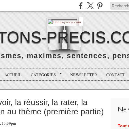
ITONS-PRECIS.C
rismes, maximes, sentences, pens
ACCUEIL
CATÉGORIES
NEWSLETTER
CONTACT
, la réussir, la rater, la
Ne v
on au thème (première partie)
5, 15:39pm
Tout a