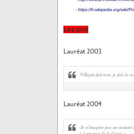
-
https://fr.wikipedia.org/wiki/
Les prix
Lauréat 2003
Villepin fait tout, je fais le re
Lauréat 2004
Je n'imagine pas un instant c
( à propos de la Corse )