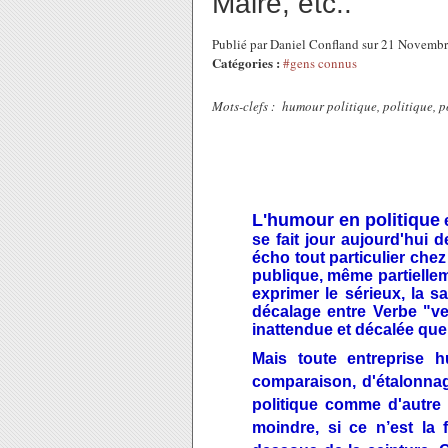
Maire, etc..
Publié par Daniel Confland sur 21 Novemb
Catégories :
#gens connus
Mots-clefs : humour politique, politique, p
L'humour en politique
e
se fait jour aujourd'hui d
écho tout particulier chez
publique, même partiellem
exprimer le sérieux, la s
décalage entre Verbe "v
inattendue et décalée que
Mais toute entreprise 
comparaison, d'étalonnag
politique comme d'autre c
moindre, si ce n’est la