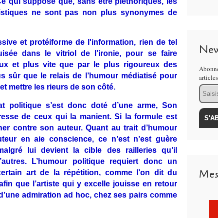
Ce qui suppose que, sans être pléthoriques, les
oristiques ne sont pas non plus synonymes de
sive et protéiforme de l'information, rien de tel
New
sée dans le vitriol de l’ironie, pour se faire
eux et plus vite que par le plus rigoureux des
Abonne
 sûr que le relais de l’humour médiatisé pour
article
et mettre les rieurs de son côté.
Email
t politique s’est donc doté d’une arme, Son
resse de ceux qui la manient. Si la formule est
rner contre son auteur. Quant au trait d’humour
teur en aie conscience, ce n’est n’est guère
algré lui devient la cible des railleries qu’il
’autres. L’humour politique requiert donc un
Mes
certain art de la répétition, comme l’on dit du
n que l’artiste qui y excelle jouisse en retour
d’une admiration ad hoc, chez ses pairs comme