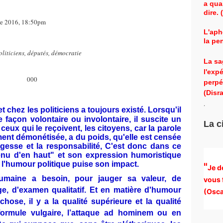
a qua
dire.
re 2016, 18:50pm
L'aph
la pe
oliticiens, députés, démocratie
La sa
l'exp
000
perpé
(Disra
.
t chez les politiciens a toujours existé. Lorsqu'il
e façon volontaire ou involontaire, il suscite un
La c
 ceux qui le reçoivent, les citoyens, car la parole
ent démonétisée, a du poids, qu'elle est censée
agesse et la responsabilité, C'est donc dans ce
enu d'en haut" et son expression humoristique
 l'humour politique puise son impact.
"
Je d
humaine a besoin, pour jauger sa valeur, de
vous 
e, d'examen qualitatif. Et en matière d'humour
(
Osca
hose, il y a la qualité supérieure et la qualité
 formule vulgaire, l’attaque ad hominem ou en