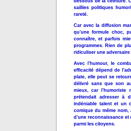
dessous de la ceinture. 
saillies politiques hum
rareté.
Car avec la diffusion mas
qu’une formule choc, pui
connaître, et parfois mi
programmes. Rien de plus
ridiculiser une adversaire 
Avec l’humour, le comba
efficacité dépend de l’ad
plate, elle peut se retou
délivré sans que son au
mieux, car l’humoriste m
prétendait adresser à d
indéniable talent et un 
comique du même nom, afi
d’une reconnaissance et 
parmi les citoyens.