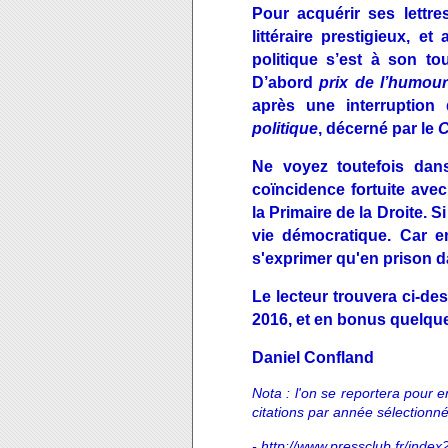
Pour acquérir ses lettres
littéraire prestigieux, e
politique s’est à son t
D’abord
prix de l’humour
après une interruption
politique
, décerné par le
C
Ne voyez toutefois dans
coïncidence fortuite avec
la Primaire de la Droite. S
vie démocratique. Car e
s'exprimer qu'en prison da
Le lecteur trouvera ci-de
2016, et en bonus quelque
Daniel Confland
Nota : l'on se reportera pour e
citations par année sélectionné
-
http://www.pressclub.fr/in