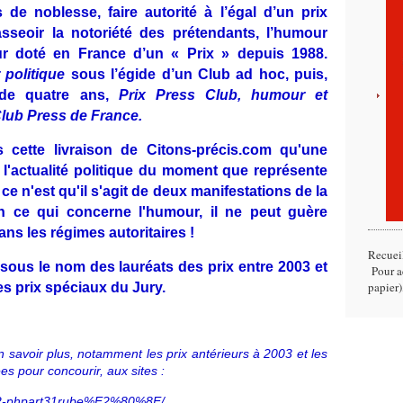
 de noblesse, faire autorité à l’égal d’un prix
t asseoir la notoriété des prétendants, l’humour
our doté en France d’un « Prix » depuis 1988.
 politique
sous l’égide d’un Club ad hoc, puis,
 de quatre ans,
Prix Press Club, humour et
lub Press de France.
 cette livraison de Citons-précis.com qu'une
 l'actualité politique du moment que représente
i ce n'est qu'il s'agit de deux manifestations de la
n ce qui concerne l'humour, il ne peut guère
ns les régimes autoritaires !
Recuei
ssous le nom des lauréats des prix entre 2003 et
Pour ac
papier)
s prix spéciaux du Jury.
n savoir plus, notamment les prix antérieurs à 2003 et les
es pour concourir, aux sites :
dex2-phpart31rube%E2%80%8E/