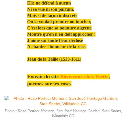
Elle ne défend à aucun
Ni sa vue ni son parfum,
Mais si de façon indiscrète
On la voulait prendre ou toucher,
C'est lors que sa pointure aigrette
Montre qu'on n'en doit approcher :
J'aime sur toute fleur déclose
A chanter l'honneur de la rose.
Jean de la Taille (1533-1611)
Extrait du site
Bienvenue chez Yvette
,
poèmes sur les roses
Photo : Rose Perfect Moment, San José Heritage Garden, Stan Shebs,
Wikipédia CC.