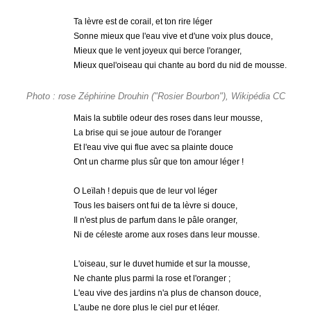
Ta lèvre est de corail, et ton rire léger
Sonne mieux que l'eau vive et d'une voix plus douce,
Mieux que le vent joyeux qui berce l'oranger,
Mieux quel'oiseau qui chante au bord du nid de mousse.
Photo : rose Zéphirine Drouhin ("Rosier Bourbon"), Wikipédia CC
Mais la subtile odeur des roses dans leur mousse,
La brise qui se joue autour de l'oranger
Et l'eau vive qui flue avec sa plainte douce
Ont un charme plus sûr que ton amour léger !
O Leïlah ! depuis que de leur vol léger
Tous les baisers ont fui de ta lèvre si douce,
Il n'est plus de parfum dans le pâle oranger,
Ni de céleste arome aux roses dans leur mousse.
L'oiseau, sur le duvet humide et sur la mousse,
Ne chante plus parmi la rose et l'oranger ;
L'eau vive des jardins n'a plus de chanson douce,
L'aube ne dore plus le ciel pur et léger.