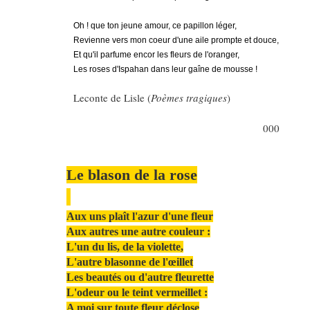
Oh ! que ton jeune amour, ce papillon léger,
Revienne vers mon coeur d'une aile prompte et douce,
Et qu'il parfume encor les fleurs de l'oranger,
Les roses d'Ispahan dans leur gaîne de mousse !
Leconte de Lisle (
Poèmes tragiques
)
000
Le blason de la rose
Aux uns plaît l'azur d'une fleur
Aux autres une autre couleur :
L'un du lis, de la violette,
L'autre blasonne de l'œillet
Les beautés ou d'autre fleurette
L'odeur ou le teint vermeillet :
A moi sur toute fleur déclose