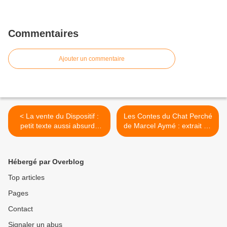
Commentaires
Ajouter un commentaire
< La vente du Dispositif :
Les Contes du Chat Perché
petit texte aussi absurde
de Marcel Aymé : extrait du
que réaliste sur nos failles
conte "Le canard et la
commerciales...
panthère", où il est dit qu'un
canard qui parle veut
Hébergé par Overblog
voyager de par le monde...
>
Top articles
Pages
Contact
Signaler un abus