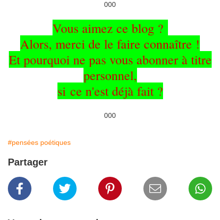
000
Vous aimez ce blog ?
Alors, merci de le faire connaître !
Et pourquoi ne pas vous abonner à titre
personnel,
si
ce n'est déjà fait ?
000
#pensées poétiques
Partager