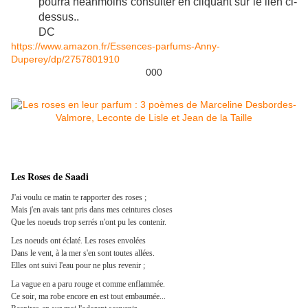
pourra néanmoins consulter en cliquant sur le lien ci-
dessus..
DC
https://www.amazon.fr/Essences-parfums-Anny-
Duperey/dp/2757801910
000
Les Roses de Saadi
J'ai voulu ce matin te rapporter des roses ;
Mais j'en avais tant pris dans mes ceintures closes
Que les noeuds trop serrés n'ont pu les contenir.
Les noeuds ont éclaté. Les roses envolées
Dans le vent, à la mer s'en sont toutes allées.
Elles ont suivi l'eau pour ne plus revenir ;
La vague en a paru rouge et comme enflammée.
Ce soir, ma robe encore en est tout embaumée...