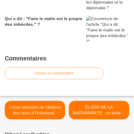
Qui a dit : "Faire le malin est le propre
des imbéciles." ?
Commentaires
Ajouter un commentaire
< Une sélection de citations
ELOGE DE LA
des stars d'Hollywood :
MAGNANIMITE : un texte et
Chaplin, Temple, Dietrich,
des citations (La
Bogart, Brando, Marylin
Rochefoucauld, Ambrose
Monroe, Mac Queen,
Bierce, Théophile Gauthier,
Hébergé par Overblog