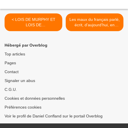
< LOIS DE MURPHY ET
Les maux du français parlé,
LOIS DE
écrit, d'aujourd'hui, en
"L'EMMERDEMENT
quelques citations
MAXIMAL" : DES
amusantes et une
CITATIONS DE TOUTES
introduction >
Hébergé par Overblog
NATURES !
Top articles
Pages
Contact
Signaler un abus
C.G.U.
Cookies et données personnelles
Préférences cookies
Voir le profil de Daniel Confland sur le portail Overblog