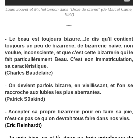
Louis Jouvet et Michel Simon dans "Drôle de drame" (de Marcel Carné,
1937)
°°°
- Le beau est toujours bizarre...Je dis qu'il contient
toujours un peu de bizarrerie, de bizarrerie naïve, non
voulue, inconsciente, et que c'est cette bizarrerie qui le
fait particulièrement Beau. C'est son immatriculation,
sa caractéristique.
(Charles Baudelaire)
- On devient parfois bizarre, en vieillissant, et l'on se
raccroche aux lubies les plus aberrantes.
(Patrick Süskind)
- Accepter sa propre bizarrerie pour en faire sa joie,
n'est-ce pas ce qu'on devrait tous faire dans nos vies.
(
Eric Reinhardt)
- Je vois bien, ça et là, deux ou trois entraîneurs de