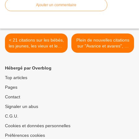
Ajouter un commentaire
< 21 citations sur les bébés,
Plein de nouvelles citations
les jeunes, les vieux et leurs
sur "Avarice et avares", et
géniteurs
un monologue d'anthologie
avec le couple Molière/De
Funès >
Hébergé par Overblog
Top articles
Pages
Contact
Signaler un abus
C.G.U.
Cookies et données personnelles
Préférences cookies