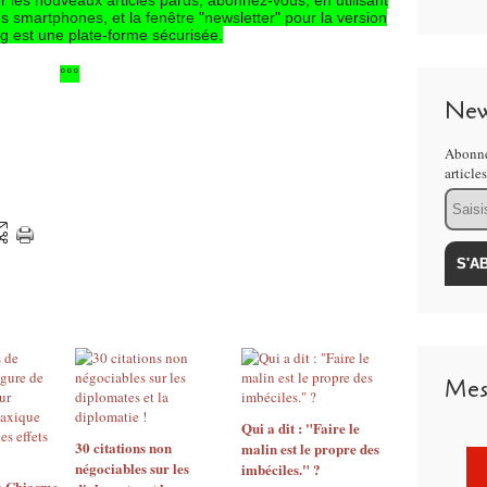
r les nouveaux articles parus, abonnez-vous, en utilisant
es smartphones, et la fenêtre "newsletter" pour la version
g est une plate-forme sécurisée.
°°°
New
Abonne
article
Email
Mes
Qui a dit : "Faire le
30 citations non
malin est le propre des
négociables sur les
imbéciles." ?
e Chiasme,