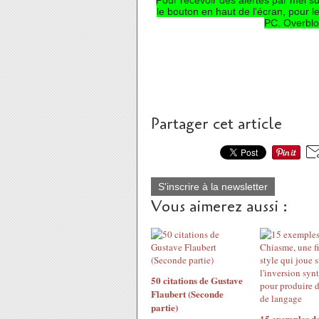
Pour recevoir des alertes par mél su
le bouton en haut de l'écran, pour l
PC. Overblo
Partager cet article
S'inscrire à la newsletter
Vous aimerez aussi :
50 citations de Gustave
Flaubert (Seconde
partie)
15 exemples d