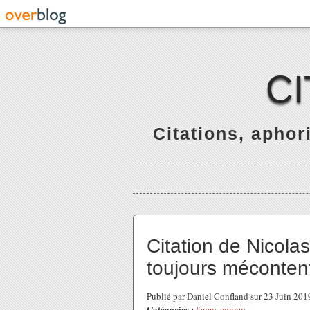
C
Citations, apho
Citation de Nicolas
toujours méconten
Publié par Daniel Confland sur 23 Juin 20
Catégories :
#gens connus