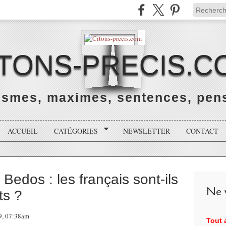
ITONS-PRECIS.C
rismes, maximes, sentences, pens
ACCUEIL
CATÉGORIES
NEWSLETTER
CONTACT
 Bedos : les français sont-ils
Ne v
ts ?
19, 07:38am
Tout a