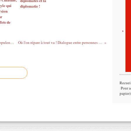
diplomates et la
tyle qui
diplomatie !
rsion
ur
fets de
Un texte et 18 citations sur le thème de l'opulence et des opulents
Où l'on répare à tout va ! Dialogue entre personnes de bonne volonté
Recuei
Pour ac
papier)