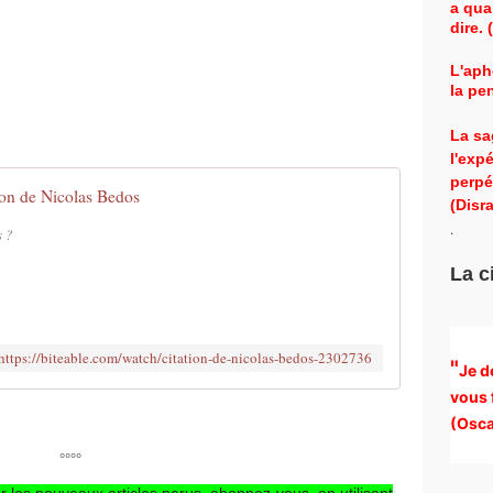
a qua
dire.
L'aph
la pe
La sa
l'exp
perpé
ion de Nicolas Bedos
(Disra
.
s ?
La c
https://biteable.com/watch/citation-de-nicolas-bedos-2302736
"
Je d
vous 
(
Osca
°°°°