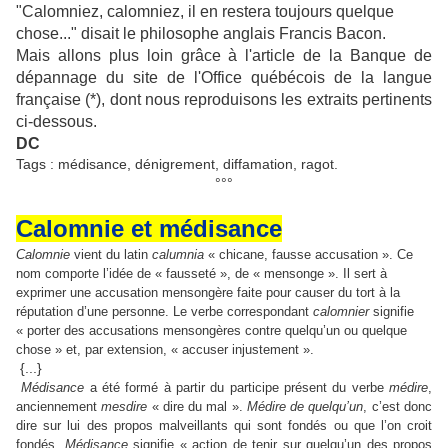
"Calomniez, calomniez, il en restera toujours quelque
chose..." disait le philosophe anglais Francis Bacon.
Mais allons plus loin grâce à l'article de la Banque de
dépannage du site de l'Office québécois de la langue
française (*), dont nous reproduisons les extraits pertinents
ci-dessous.
DC
Tags : médisance, dénigrement, diffamation, ragot.
°°°
Calomnie et médisance
Calomnie
vient du latin
calumnia
« chicane, fausse accusation ». Ce
nom comporte l’idée de « fausseté », de « mensonge ». Il sert à
exprimer une accusation mensongère faite pour causer du tort à la
réputation d’une personne. Le verbe correspondant
calomnier
signifie
« porter des accusations mensongères contre quelqu’un ou quelque
chose » et, par extension, « accuser injustement ».
{...}
Médisance
a été formé à partir du participe présent du verbe
médire
,
anciennement
mesdire
« dire du mal ».
Médire de quelqu’un
, c’est donc
dire sur lui des propos malveillants qui sont fondés ou que l’on croit
fondés.
Médisance
signifie « action de tenir sur quelqu’un des propos