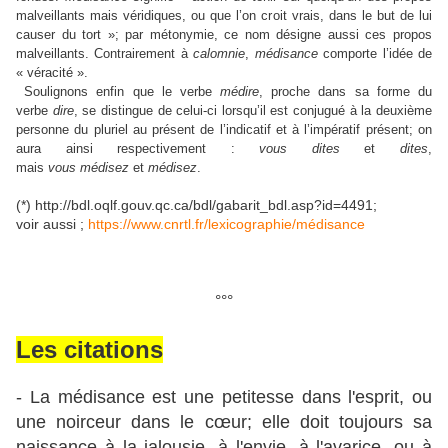
malveillants mais véridiques, ou que l’on croit vrais, dans le but de lui
causer du tort »; par métonymie, ce nom désigne aussi ces propos
malveillants. Contrairement à
calomnie
,
médisance
comporte l’idée de
« véracité ».
Soulignons enfin que le verbe
médire
, proche dans sa forme du
verbe
dire
, se distingue de celui-ci lorsqu’il est conjugué à la deuxième
personne du pluriel au présent de l’indicatif et à l’impératif présent; on
aura ainsi respectivement :
vous dites
et
dites
,
mais
vous
médisez
et
médisez
.
(*) http://bdl.oqlf.gouv.qc.ca/bdl/gabarit_bdl.asp?id=4491;
voir aussi ;
https://www.cnrtl.fr/lexicographie/médisance
°°°
Les citations
- La médisance est une petitesse dans l'esprit, ou
une noirceur dans le cœur; elle doit toujours sa
naissance à la jalousie, à l'envie, à l'avarice, ou à