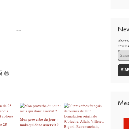
New
°°°
Abonne
article
Email
Mes
Mon proverbe du jour :
de 25
mais qui donc asservit ?