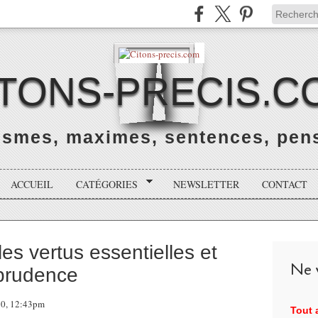
ITONS-PRECIS.C
rismes, maximes, sentences, pens
ACCUEIL
CATÉGORIES
NEWSLETTER
CONTACT
es vertus essentielles et
Ne v
 prudence
020, 12:43pm
Tout a