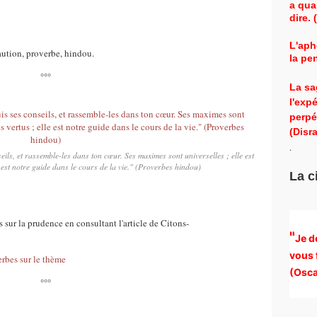
a qua
dire.
L'aph
aution, proverbe, hindou.
la pe
°°°
La sa
l'exp
perpé
(Disra
.
eils, et rassemble-les dans ton cœur. Ses maximes sont universelles ; elle est
e est notre guide dans le cours de la vie." (Proverbes hindou)
La c
sur la prudence en consultant l'article de Citons-
"
Je d
vous 
erbes sur le thème
(
Osca
°°°