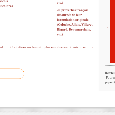
bécois
t colorés
20 proverbes français
détournés de leur
formulation originale
(Coluche, Allais, Villeret,
Bigard, Beaumarchais,
etc.)
10 citations drôles au top ! (Tristan Bernard, Erik Satie, Desproges, Proust, Pierre Véron, De Lattre de Tassigny, Nolan Celdifand, Einstein, M.Twain, Coluche)
25 citations sur l'ennui... plus une chanson, à voir ou revoir ( Chateaubriand, Barbey d'Aurevilly, Cioran, Alfred de Vigny, J.Renard, La Bruyère, O.Wilde, Erasme, Baudelaire, Hugo, De Palmas, etc.)
Recuei
Pour ac
papier)