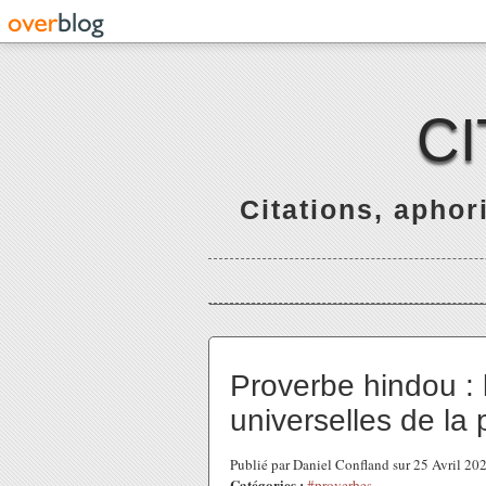
C
Citations, apho
Proverbe hindou : l
universelles de la
Publié par Daniel Confland sur 25 Avril 2
Catégories :
#proverbes