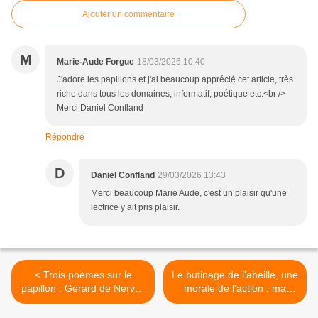
Ajouter un commentaire
M
Marie-Aude Forgue
18/03/2026 10:40
J'adore les papillons et j'ai beaucoup apprécié cet article, très
riche dans tous les domaines, informatif, poétique etc.<br />
Merci Daniel Confland
Répondre
D
Daniel Confland
29/03/2026 13:43
Merci beaucoup Marie Aude, c'est un plaisir qu'une
lectrice y ait pris plaisir.
< Trois poèmes sur le
Le butinage de l'abeille, une
papillon : Gérard de Nerval,
morale de l'action : ma
Francis Ponge, Henri-
citation du jour >
Frédéric Amiel