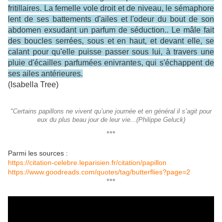
fritillaires. La femelle vole droit et de niveau, le sémaphore
lent de ses battements d'ailes et l'odeur du bout de son
abdomen exsudant un parfum de séduction.. Le mâle fait
des boucles serrées, sous et en haut, et devant elle, se
calant pour qu'elle puisse passer sous lui, à travers une
pluie d'écailles parfumées enivrantes, qui s'échappent de
ses ailes antérieures.
(Isabella Tree)
"Certains papillons ne vivent qu’une journée et en général il s’agit pour
eux du plus beau jour de leur vie...(Philippe Geluck)
°°°
Parmi les sources :
https://citation-celebre.leparisien.fr/citation/papillon
https://www.goodreads.com/quotes/tag/butterflies?page=2
°°°