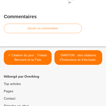
Commentaires
Ajouter un commentaire
< Citation du jour : Tristan
DANTON : des citations
Bernard et la Paix
d'historiens et d'écrivains
sur l'homme et l'action du
révolutionnaire >
Hébergé par Overblog
Top articles
Pages
Contact
Signaler un abus