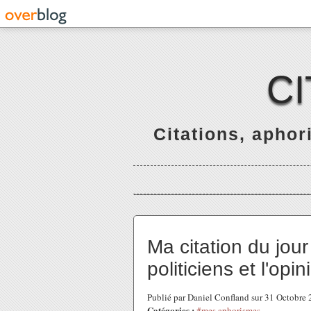
C
Citations, apho
Ma citation du jour
politiciens et l'opi
Publié par Daniel Confland sur 31 Octobre
Catégories :
#mes aphorismes