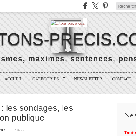
ITONS-PRECIS.C
rismes, maximes, sentences, pens
ACCUEIL
CATÉGORIES
NEWSLETTER
CONTACT
 : les sondages, les
Ne v
nion publique
 2021, 11:58am
Tout a