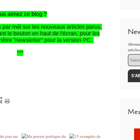
us aimez ce blog ?
s par mél sur les nouveaux articles parus,
New
nt le bouton en haut de l'écran, pour les
enêtre "newsletter" pour la version PC.
Abonne
article
°°°
Email
Mes