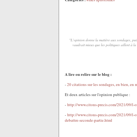
"L'opinion donne la matière aux sondages, puis
vaudrait mieux que les politiques aillent à 
A lire ou relire sur le blog :
-
20 citations sur les sondages, en bien, en m
Et deux articles sur l'opinion publique :
-
http://www.citons-precis.com/2021/09/l-op
-
http://www.citons-precis.com/2021/09/l-op
debattre-seconde-partie.html