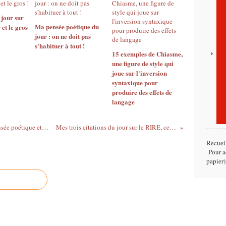
 jour sur
Ma pensée poétique du
r et le gros
jour : on ne doit pas
s'habituer à tout !
15 exemples de Chiasme,
une figure de style qui
joue sur l'inversion
syntaxique pour
produire des effets de
langage
Le Chevalier d'Eon, quel genre ? Une pensée poétique et des éléments biographiques sur l'éternel travesti
Mes trois citations du jour sur le RIRE, celui de la vie en rose, ou le rire jaune !
Recuei
Pour ac
papier)