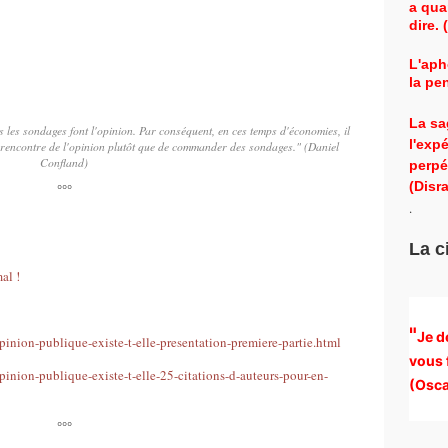
a qua
dire.
L'aph
la pe
La sa
 les sondages font l'opinion. Par conséquent, en ces temps d'économies, il
l'exp
la rencontre de l'opinion plutôt que de commander des sondages." (Daniel
Confland)
perpé
(Disra
°°°
.
La c
al !
"
Je d
inion-publique-existe-t-elle-presentation-premiere-partie.html
vous 
inion-publique-existe-t-elle-25-citations-d-auteurs-pour-en-
(
Osca
°°°