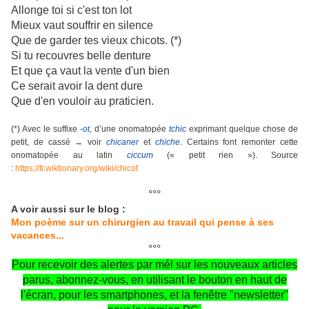
Allonge toi si c'est ton lot
Mieux vaut souffrir en silence
Que de garder tes vieux chicots. (*)
Si tu recouvres belle denture
Et que ça vaut la vente d'un bien
Ce serait avoir la dent dure
Que d'en vouloir au praticien.
(*) Avec le suffixe
-ot
, d’une onomatopée
tchic
exprimant quelque chose de
petit, de cassé → voir
chicaner
et
chiche
. Certains font remonter cette
onomatopée au latin
ciccum
(« petit rien »). Source
:
https://fr.wiktionary.org/wiki/chicot
°°°
A voir aussi sur le blog :
Mon poème sur un chirurgien au travail qui pense à ses
vacances...
°°°
Pour recevoir des alertes par mél sur les nouveaux articles
parus, abonnez-vous, en utilisant le bouton en haut de
l'écran, pour les smartphones, et la fenêtre "newsletter"