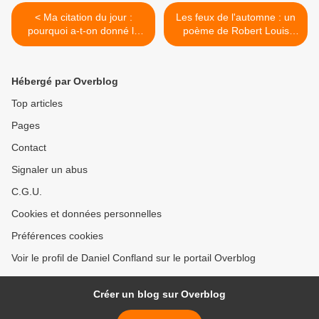
< Ma citation du jour :
Les feux de l'automne : un
pourquoi a-t-on donné la
poème de Robert Louis
couleur bleue à la carte
Stevenson, en anglais et en
bancaire ?
français >
Hébergé par Overblog
Top articles
Pages
Contact
Signaler un abus
C.G.U.
Cookies et données personnelles
Préférences cookies
Voir le profil de Daniel Confland sur le portail Overblog
Créer un blog sur Overblog