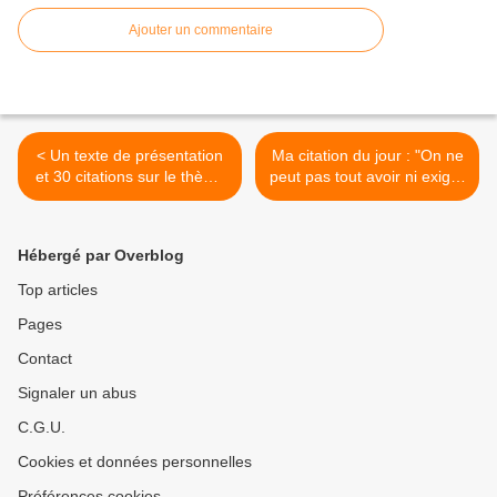
Ajouter un commentaire
< Un texte de présentation
Ma citation du jour : "On ne
et 30 citations sur le thème
peut pas tout avoir ni exiger
des CIRCONSTANCES
toujours plus : dans la vie
(Première partie)
comme au rugby, un essai
non transformé reste quand
Hébergé par Overblog
même un essai réussi !" >
Top articles
Pages
Contact
Signaler un abus
C.G.U.
Cookies et données personnelles
Préférences cookies