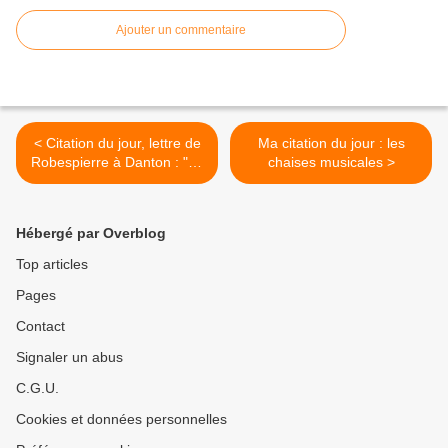
Ajouter un commentaire
< Citation du jour, lettre de
Ma citation du jour : les
Robespierre à Danton : "Je
chaises musicales >
t'aime plus que jamais et
jusqu'à la mort" (15 février
1793)
Hébergé par Overblog
Top articles
Pages
Contact
Signaler un abus
C.G.U.
Cookies et données personnelles