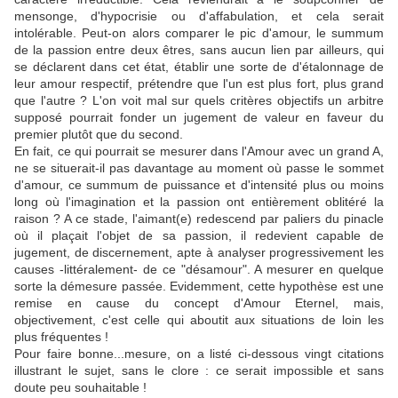
mensonge, d'hypocrisie ou d'affabulation, et cela serait
intolérable. Peut-on alors comparer le pic d'amour, le summum
de la passion entre deux êtres, sans aucun lien par ailleurs, qui
se déclarent dans cet état, établir une sorte de d'étalonnage de
leur amour respectif, prétendre que l'un est plus fort, plus grand
que l'autre ? L'on voit mal sur quels critères objectifs un arbitre
supposé pourrait fonder un jugement de valeur en faveur du
premier plutôt que du second.
En fait, ce qui pourrait se mesurer dans l'Amour avec un grand A,
ne se situerait-il pas davantage au moment où passe le sommet
d'amour, ce summum de puissance et d'intensité plus ou moins
long où l'imagination et la passion ont entièrement oblitéré la
raison ? A ce stade, l'aimant(e) redescend par paliers du pinacle
où il plaçait l'objet de sa passion, il redevient capable de
jugement, de discernement, apte à analyser progressivement les
causes -littéralement- de ce "désamour". A mesurer en quelque
sorte la démesure passée. Evidemment, cette hypothèse est une
remise en cause du concept d'Amour Eternel, mais,
objectivement, c'est celle qui aboutit aux situations de loin les
plus fréquentes !
Pour faire bonne...mesure, on a listé ci-dessous vingt citations
illustrant le sujet, sans le clore : ce serait impossible et sans
doute peu souhaitable !