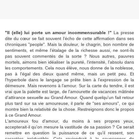
"Il (elle) lui porte un amour incommensurable !"
La presse
dite du cœur se fait souvent l'écho de cette affirmation dans ses
chroniques "people". Mais la douleur, le chagrin, bon nombre de
sentiments, et même l'étalage de la richesse aussi, ne sont-ils
pas souvent commentés de la sorte ? Nous autres, pauvres
mortels, aimons bien idéaliser la pureté, l'intensité, l'absolu dans
les comportements. Cela nous élève, nous donne de la noblesse,
pas à l'égal des dieux quand même, mais un petit peu. Et
l'hyperbole dans le langage se prête bien à l'expression de la
démesure. Mais revenons à l'amour. Sur la carte du tendre, il est
vrai que la palette est large, de l'amourette de vacances mâtinée
d'attirance sexuelle au Grand Amour. Quand quelqu'un fait retour
plus tard sur sa vie amoureuse, il parle de "ses amours", ce qui
montre bien la relativité de la chose. Restreignons donc le propos
à ce Grand Amour.
L'amoureux fou d'amour, du moins à ses propres yeux,
accepterait-il qu'on mesure la vastitude de sa passion ? Ce serait
remettre en question la puissance de ce qu'il ressent, son
caractère irréductible. Cela reviendrait à le soupconner de