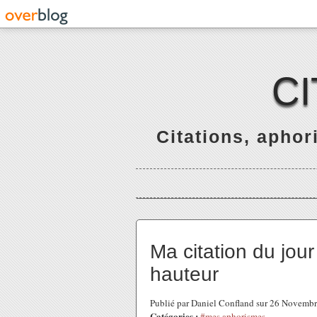
C
Citations, apho
Ma citation du jour 
hauteur
Publié par Daniel Confland sur 26 Novemb
Catégories :
#mes aphorismes