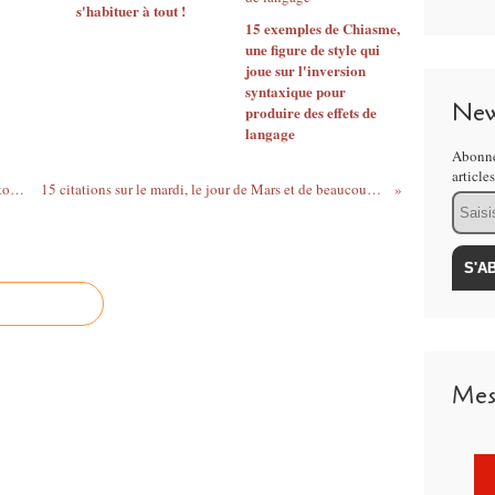
s'habituer à tout !
15 exemples de Chiasme,
une figure de style qui
joue sur l'inversion
syntaxique pour
New
produire des effets de
langage
Abonne
article
Citation du jour : le bonheur selon Alberto Moravia
15 citations sur le mardi, le jour de Mars et de beaucoup d'autres...
Email
Mes