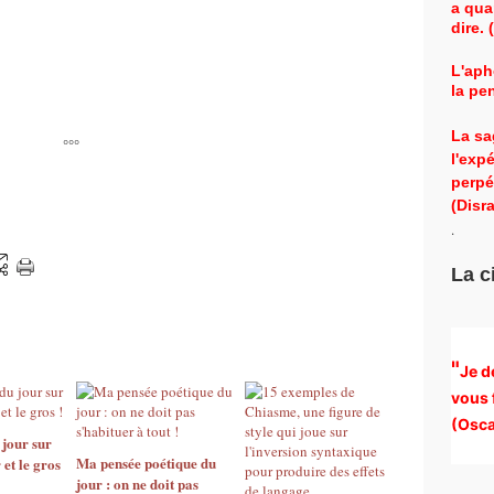
a qua
dire.
L'aph
la pe
La sa
°°°
l'exp
perpé
(Disra
.
La c
"
Je d
vous 
(
Osca
 jour sur
Ma pensée poétique du
r et le gros
jour : on ne doit pas