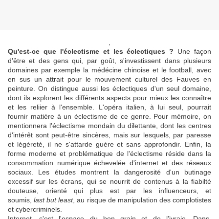
,
Qu'est-ce que l'éclectisme et les éclectiques ?
Une façon
d'être et des gens qui, par goût, s'investissent dans plusieurs
domaines par exemple la médécine chinoise et le football, avec
en sus un attrait pour le mouvement culturel des Fauves en
peinture. On distingue aussi les éclectiques d'un seul domaine,
dont ils explorent les différents aspects pour mieux les connaître
et les reliier à l'ensemble. L'opéra italien, à lui seul, pourrait
fournir matière à un éclectisme de ce genre. Pour mémoire, on
mentionnera l'éclectisme mondain du dilettante, dont les centres
d'intérêt sont peut-être sincères, mais sur lesquels, par paresse
et légéreté, il ne s'attarde guère et sans approfondir. Enfin, la
forme moderne et problématique de l'éclectisme réside dans la
consommation numérique échevelée d'internet et des réseaux
sociaux. Les études montrent la dangerosité d'un butinage
excessif sur les écrans, qui se nourrit de contenus à la fiabilté
douteuse, orienté qui plus est par les influenceurs, et
soumis,
last but least
, au risque de manipulation des complotistes
et cybercriminels.
Internet, c'est l'espace du bon grain et de l'ivraie. Dans