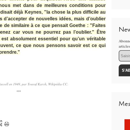
 nous met dans de meilleures conditions pour
isait déjà Keynes, "la chose la plus difficile au
 d’accepter de nouvelles idées, mais d’oublier
 de similaire à ce que pensait Goethe : "Faites
New
enez car vous ne pourrez pas l’oublier." Être
est absolument essentiel pour qu’un véritable
Abonne
souvent, ce que nous pensons savoir est ce qui
article
prendre."
Email
Russell en 1949, par Yousuf Karsh, Wikipédia CC.
°°°
Mes