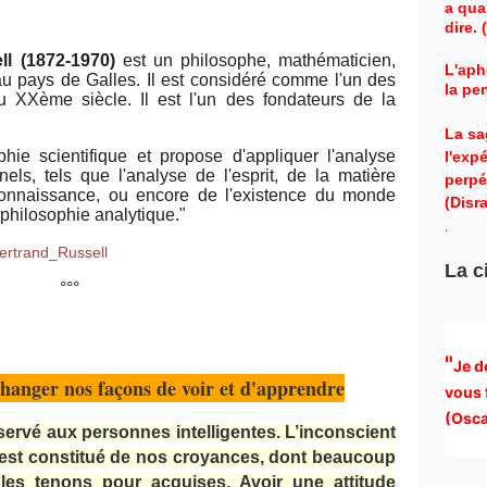
a qua
dire.
ll (1872-1970)
est un philosophe, mathématicien,
L'aph
au pays de Galles. Il est considéré comme l'un des
la pe
u XXème siècle. Il est l'un des fondateurs de la
La sa
ophie scientifique et propose d'appliquer l'analyse
l'exp
els, tels que l'analyse de l'esprit, de la matière
perpé
 connaissance, ou encore de l'existence du monde
(Disra
la philosophie analytique."
.
/Bertrand_Russell
La c
°°°
"
Je d
anger nos façons de voir et d'apprendre
vous 
(
Osca
servé aux personnes intelligentes. L’inconscient
nt est constitué de nos croyances, dont beaucoup
es tenons pour acquises. Avoir une attitude