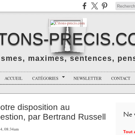
ITONS-PRECIS.C
rismes, maximes, sentences, pens
ACCUEIL
CATÉGORIES
NEWSLETTER
CONTACT
notre disposition au
Ne v
stion, par Bertrand Russell
024, 08:34am
Tout a