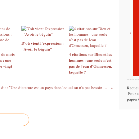
D'où vient l'expression :
"Avoir le béguin"
s de mots
4 citations sur Dieu et les
s : une
hommes : une seule n'est
de vingt
pas de Jean d'Ormesson,
laquelle ?
Qui a dit : "Une dictature est un pays dans lequel on n'a pas besoin de passer toute une nuit devant son poste pour apprendre le résultat des élections ?'
Recuei
Pour ac
papier)