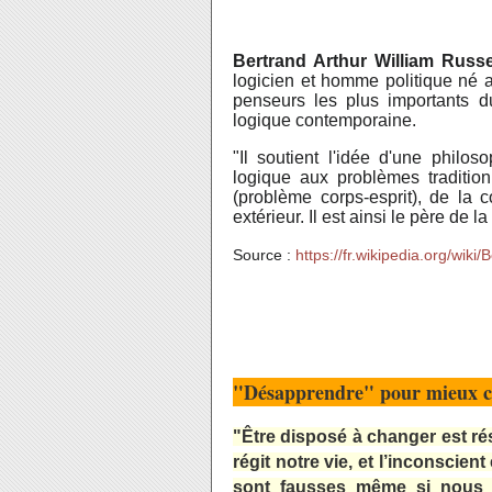
Bertrand Arthur William Russe
logicien et homme politique né 
penseurs les plus importants d
logique contemporaine.
"Il soutient l'idée d'une philos
logique aux problèmes traditionn
(problème corps-esprit), de la
extérieur. Il est ainsi le père de 
Source :
https://fr.wikipedia.org/wiki
"Désapprendre" pour mieux ch
"Être disposé à changer est ré
régit notre vie, et l’inconscie
sont fausses même si nous l