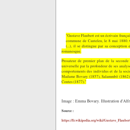
"Gustave Flaubert est un écrivain françai
commune de Canteleu, le 8 mai 1880. C
(...), il se distingue par sa conception
romanesque.
Prosateur de premier plan de la seconde 
universelle par la profondeur de ses analys
comportements des individus et de la soci
Madame Bovary (1857), Salammbô (1862), L
Contes (1877)."
Image : Emma Bovary. Illustration d'Al
Source :
https://fr.wikipedia.org/wiki/Gustave_Flau