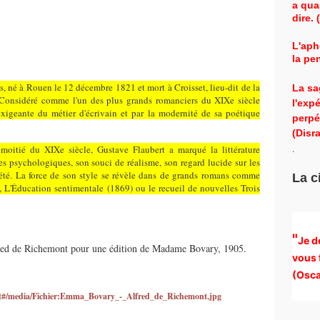
a qua
dire.
L'aph
la pe
s, né à Rouen le 12 décembre 1821 et mort à Croisset, lieu-dit de la
La sa
onsidéré comme l'un des plus grands romanciers du XIXe siècle
l'exp
 exigeante du métier d'écrivain et par la modernité de sa poétique
perpé
(Disra
.
moitié du XIXe siècle, Gustave Flaubert a marqué la littérature
es psychologiques, son souci de réalisme, son regard lucide sur les
été. La force de son style se révèle dans de grands romans comme
La c
'Éducation sentimentale (1869) ou le recueil de nouvelles Trois
"
Je d
fred de Richemont pour une édition de Madame Bovary, 1905.
vous 
(
Osca
bert#/media/Fichier:Emma_Bovary_-_Alfred_de_Richemont.jpg