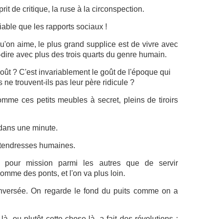
prit de critique, la ruse à la circonspection.
iable que les rapports sociaux !
u'on aime, le plus grand supplice est de vivre avec
-dire avec plus des trois quarts du genre humain.
ût ? C'est invariablement le goût de l'époque qui
ne trouvent-ils pas leur père ridicule ?
me ces petits meubles à secret, pleins de tiroirs
 dans une minute.
s tendresses humaines.
 pour mission parmi les autres que de servir
comme des ponts, et l'on va plus loin.
enversée. On regarde le fond du puits comme on a
là, ou plutôt cette chose-là, a fait des révolutions ;