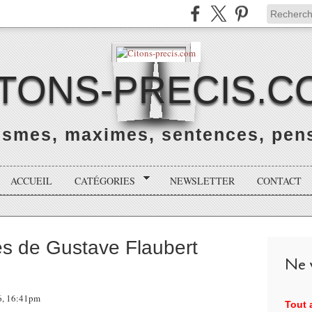
ITONS-PRECIS.C
rismes, maximes, sentences, pens
ACCUEIL
CATÉGORIES
NEWSLETTER
CONTACT
ies de Gustave Flaubert
Ne v
26, 16:41pm
Tout a