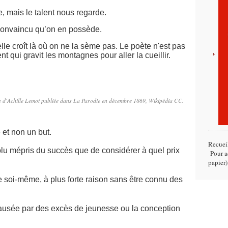
e, mais le talent nous regarde.
re convaincu qu’on en possède.
elle croît là où on ne la sème pas. Le poète n'est pas
t qui gravit les montagnes pour aller la cueillir.
 d'Achille Lemot publiée dans La Parodie en décembre 1869, Wikipédia CC.
et non un but.
Recuei
lu mépris du succès que de considérer à quel prix
Pour ac
papier)
re soi-même, à plus forte raison sans être connu des
t causée par des excès de jeunesse ou la conception