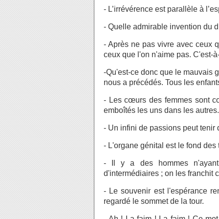
- L’irrévérence est parallèle à l’es
- Quelle admirable invention du d
- Après ne pas vivre avec ceux q
ceux que l'on n'aime pas. C'est-à
-Qu'est-ce donc que le mauvais go
nous a précédés. Tous les enfants 
- Les cœurs des femmes sont com
emboîtés les uns dans les autres.
- Un infini de passions peut tenir
- L'organe génital est le fond de
- Il y a des hommes n'ayant
d'intermédiaires ; on les franchit 
- Le souvenir est l'espérance r
regardé le sommet de la tour.
- Ah ! La faim ! La faim ! Ce mot-