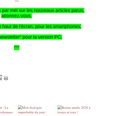
°°°
s par mél sur les nouveaux articles parus,
abonnez-vous,
en haut de l'écran, pour les smartphones,
"newsletter" pour la version PC.
°°°