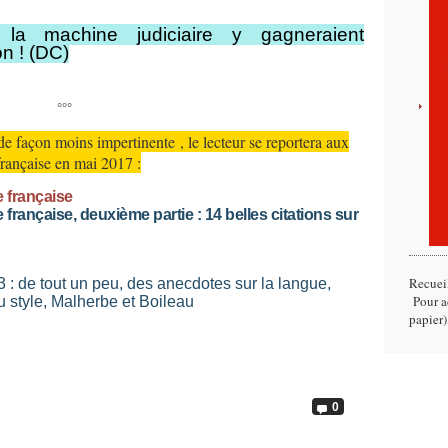
t la machine judiciaire y gagneraient
on ! (DC)
°°°
de façon moins impertinente , le lecteur se reportera aux
 française en mai 2017 :
e française
e française, deuxième partie : 14 belles citations sur
Recuei
3 : de tout un peu, des anecdotes sur la langue,
Pour ac
au style, Malherbe et Boileau
papier)
0