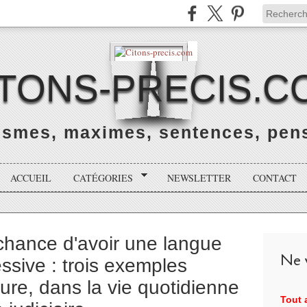
ITONS-PRECIS.C
rismes, maximes, sentences, pens
ACCUEIL
CATÉGORIES
NEWSLETTER
CONTACT
chance d'avoir une langue
Ne v
ssive : trois exemples
ture, dans la vie quotidienne
Tout a