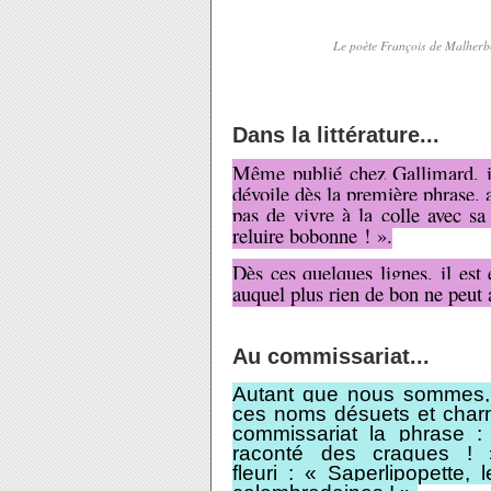
Le poète François de Malherbe
Dans la littérature...
Même publié chez Gallimard, il
dévoile dès la première phrase, a
pas de vivre à la colle avec sa 
reluire bobonne ! ».
Dès ces quelques lignes, il est
auquel plus rien de bon ne peu
Au commissariat...
Autant que nous sommes, 
ces noms désuets et charm
commissariat la phrase 
raconté des craques ! 
fleuri : « Saperlipopette