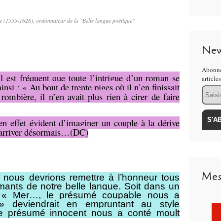
 (1555-1628), ordonnateur de la "Belle langue poétique"
New
Abonne
 est fréquent que toute l’intrigue d’un roman se
article
insi : « Au bout de trente piges où il n’en finissait
Email
rombière, il n’en avait plus rien à cirer de faire
 en effet évident d’imaginer un couple à la dérive
t arriver désormais…(DC)
Mes
nous devrions remettre à l’honneur tous
ants de notre belle langue. Soit dans un
: « Mer…, le présumé coupable nous a
» deviendrait en empruntant au style
, le présumé innocent nous a conté moult