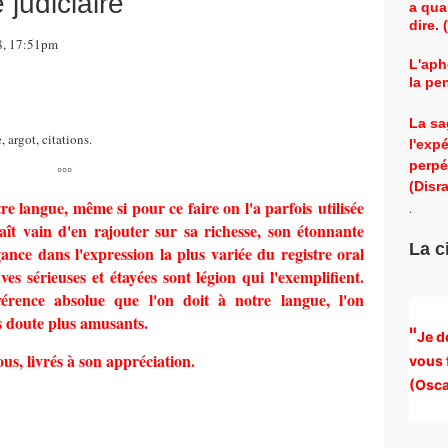
judiciaire
a qua
dire.
18, 17:51pm
L'aph
la pe
La sa
 argot, citations.
l'exp
perpé
°°°
(Disra
tre langue, même si pour ce faire on l'a parfois utilisée
.
aît vain d'en rajouter sur sa richesse, son étonnante
La c
gance dans l'expression la plus variée du registre oral
s sérieuses et étayées sont légion qui l'exemplifient.
rence absolue que l'on doit à notre langue, l'on
s doute plus amusants.
"
Je d
ous, livrés à son appréciation.
vous 
(
Osca