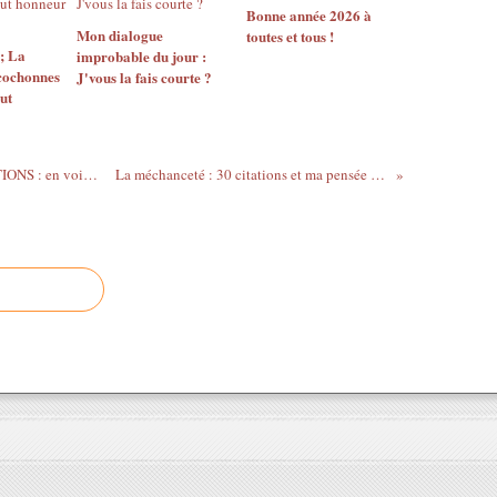
Bonne année 2026 à
Mon dialogue
toutes et tous !
 ; La
improbable du jour :
cochonnes
J'vous la fais courte ?
out
Jacques-Bénigne BOSSUET en 16 CITATIONS : en voilà un qui n'a jamais perdu l'Oraison !
La méchanceté : 30 citations et ma pensée poétique du jour sur le thème