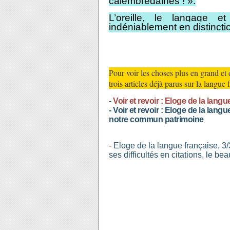
calembredaines ! ».
L’oreille, le langage e
indéniablement en distincti
Pour voir les choses plus en grand et 
trois articles déjà parus sur la langue
-
Voir et revoir : Eloge de la langu
-
Voir et revoir : Eloge de la langu
notre commun patrimoine
-
Eloge de la langue française, 3/
ses difficultés en citations, le be