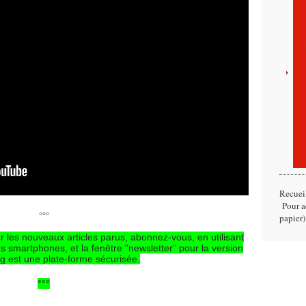
Recuei
Pour ac
°°°
papier)
r les nouveaux articles parus, abonnez-vous, en utilisant
es smartphones, et la fenêtre "newsletter" pour la version
g est une plate-forme sécurisée.
°°°