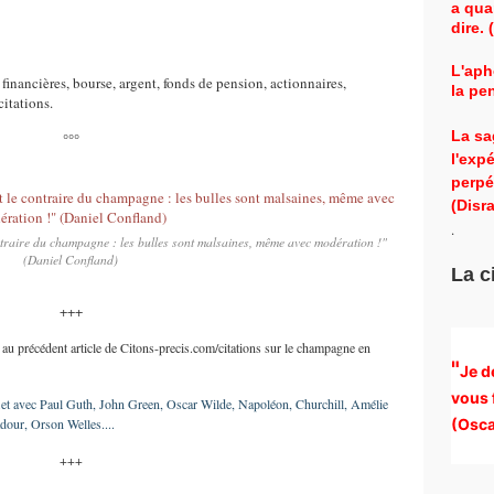
a qua
dire.
L'aph
s financières, bourse, argent, fonds de pension, actionnaires,
la pe
itations.
La sa
°°°
l'exp
perpé
(Disra
.
ontraire du champagne : les bulles sont malsaines, même avec modération !"
(Daniel Confland)
La c
+++
r au précédent article de Citons-precis.com/citations sur le champagne en
"
Je d
vous 
et avec Paul Guth, John Green, Oscar Wilde, Napoléon, Churchill, Amélie
ur, Orson Welles....
(
Osca
+++