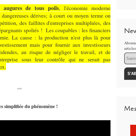
t augures de tous poils
, l'économie moderne
e dangereuses dérives; à court ou moyen terme on
étition, des faillites d'entreprises multipliées, des
épargnants spoliés ! Les coupables : les financiers
New
nomie. La cause : la production n'est plus là pour
Abonne
vestissement mais pour fournir aux investisseurs
article
dendes, au risque de négliger le travail, et de
Email
ntreprise sous leur contrôle qui ne serait pas
ux.
°°°
es simplifiée du phénomène !
Mes