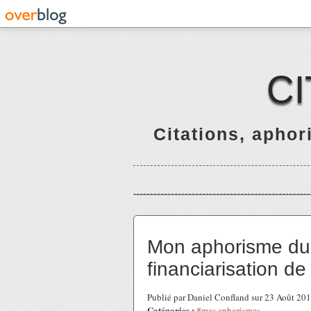
C
Citations, apho
Mon aphorisme du j
financiarisation d
Publié par Daniel Confland sur 23 Août 20
Catégories :
#mes aphorismes