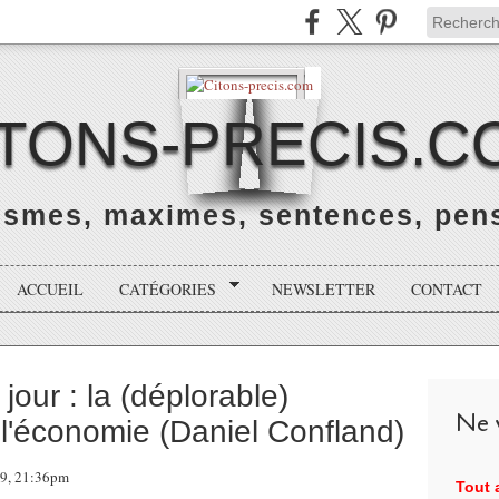
ITONS-PRECIS.C
rismes, maximes, sentences, pens
ACCUEIL
CATÉGORIES
NEWSLETTER
CONTACT
our : la (déplorable)
Ne v
e l'économie (Daniel Confland)
19, 21:36pm
Tout a