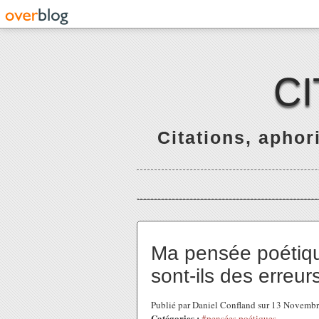
C
Citations, apho
Ma pensée poétique
sont-ils des erreur
Publié par Daniel Confland sur 13 Novemb
Catégories :
#pensées poétiques