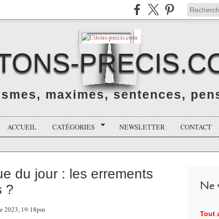
ITONS-PRECIS.C
rismes, maximes, sentences, pens
ACCUEIL
CATÉGORIES
NEWSLETTER
CONTACT
 du jour : les errements
Ne v
s ?
re 2023, 19:18pm
Tout a