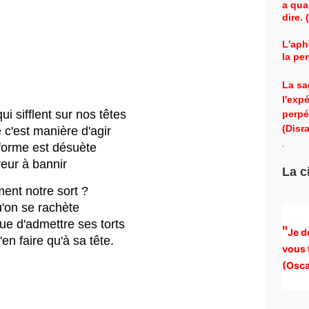
a qua
dire.
L'aph
la pe
La sa
l'exp
i sifflent sur nos têtes
perpé
(Disra
 c'est manière d'agir
.
 forme est désuète
eur à bannir
La c
ent notre sort ?
u'on se rachète
que d'admettre ses torts
"
Je d
n faire qu'à sa tête.
vous 
(
Osca