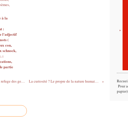
 à la
t :
 l'adjectif
mots (
eux con,
ux schnock,
. :
cations,
e partie
Recuei
Qui a dit : "Le travail acharné n'est que le refuge des gens qui n'ont rien d'autre à faire." ?
La curiosité ? Le propre de la nature humaine : 1ère partie, présentation
Pour ac
papier)