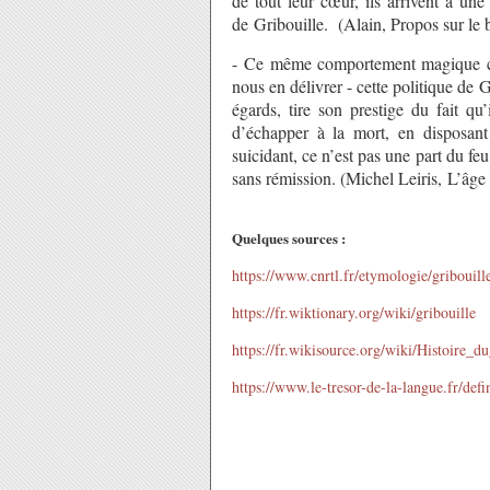
de tout leur cœur, ils arrivent à u
de Gribouille. (Alain, Propos sur l
- Ce même comportement magique con
nous en délivrer - cette politique de G
égards, tire son prestige du fait q
d’échapper à la mort, en disposant
suicidant, ce n’est pas une part du fe
sans rémission. (Michel Leiris, L’âg
Quelques sources :
https://www.cnrtl.fr/etymologie/gribouill
https://fr.wiktionary.org/wiki/gribouille
https://fr.wikisource.org/wiki/Histoire_d
https://www.le-tresor-de-la-langue.fr/defi