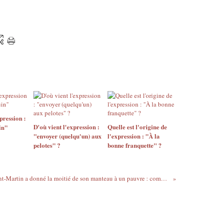
pression :
D'où vient l'expression :
Quelle est l'origine de
in"
"envoyer (quelqu'un) aux
l'expression : "À la
pelotes" ?
bonne franquette" ?
Qui a dit : "Saint-Martin a donné la moitié de son manteau à un pauvre : comme ça, ils ont eu froid tous les deux." ?