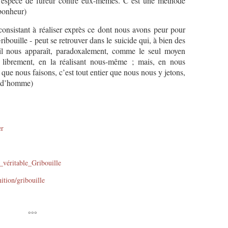
ne espèce de fureur contre eux-mêmes. C’est une méthode
e bonheur)
sistant à réaliser exprès ce dont nous avons peur pour
ribouille - peut se retrouver dans le suicide qui, à bien des
u’il nous apparaît, paradoxalement, comme le seul moyen
 librement, en la réalisant nous-même ; mais, en nous
u que nous faisons, c’est tout entier que nous nous y jetons,
e d’homme)
er
u_véritable_Gribouille
nition/gribouille
°°°