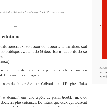
 du véritable Gribouille", de George Sand, Wikisource..org.
°°°
 citations
tats généraux, soit pour échapper à la taxation, soit
tte publique : autant de Gribouilles impatients de se
és.
rance)
Recuei
 se la représente toujours un peu pleurnicheuse, un peu
Pour ac
nal d'un curé de campagne).
papier)
nom de l’autorité est un Gribouille de l’Empire. (Jules
et se donnent ainsi une espèce de plaisir trouble, mêlé de
es douleurs plus cuisantes. De même que ceux qui toussent