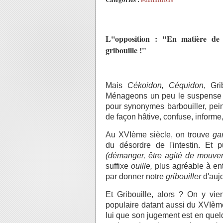
L''opposition : "En matière de
gribouille !"
Mais
Cékoidon, Céquidon
, Gri
Ménageons un peu le suspense en
pour synonymes barbouiller, peint
de façon hâtive, confuse, inform
Au XVIème siècle, on trouve
gar
du désordre de l'intestin. Et
(démanger, être agité de mouvem
suffixe
ouille,
plus agréable à ent
par donner notre
gribouiller
d'aujo
Et Gribouille, alors ? On y vie
populaire datant aussi du XVIème 
lui que son jugement est en quelq