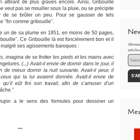
 attirant de plus graves encore. Ainsi, Gribouille
e veut pas se mouiller sous la pluie, ou se précipite
ur de se brûler un peu. Pour se gausser de tels
e "fin comme gribouille".
New
re un de sa plume en 1851, en moins de 50 pages,
ribouille". Ce Gribouille là est foncièrement bon et il
Abonne
, malgré ses agissements baroques :
article
Email
rs, imagina de se frotter les pieds et les mains avec
gelures. (...) Avait-il envie de dormir dans le jour, il
n de mieux dormir la nuit suivante. Avait-il peur, il
ceux qui la lui avaient donnée. Avait-il envie de
e qu’il eût fini son travail, afin de s’amuser d’un
tâche."
upin a le sens des formules pour dessiner un
Mes
°°°