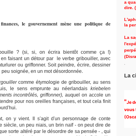
a qua
dire.
L'aph
 finances, le gouvernement mène une politique de
la pe
La sa
l'exp
perpé
bouille ? (si, si, on écrira bientôt comme ça !)
(Disra
 faisant un détour par le verbe gribouiller, avec
.
urlurer ou griffonner. Soit peindre, écrire, dessiner
e, peu soignée, en un mot désordonnée.
La c
gouiller
comme étymologie de gribouiller, au sens
 puis, le sens emprunte au néerlandais
kriebelen
ents incontrôlés, griffonner),
auquel on accole un
"
endre pour nos oreilles françaises, et tout cela finit
Je d
urd'hui.
vous 
(
Osca
nt, on y vient. Il s'agit d'un personnage de conte
siècle, un peu niais, un brin naïf - on peut dire de
ue sorte altéré par le désordre de sa pensée - , qui