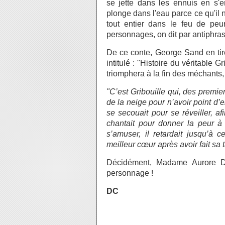
se jette dans les ennuis en s'en
plonge dans l'eau parce ce qu'il n
tout entier dans le feu de pe
personnages, on dit par antiphras
De ce conte, George Sand en ti
intitulé : "Histoire du véritable G
triomphera à la fin des méchants
"C’est Gribouille qui, des premie
de la neige pour n’avoir point d’en
se secouait pour se réveiller, afi
chantait pour donner la peur à 
s’amuser, il retardait jusqu’à c
meilleur cœur après avoir fait sa 
Décidément, Madame Aurore D
personnage !
DC