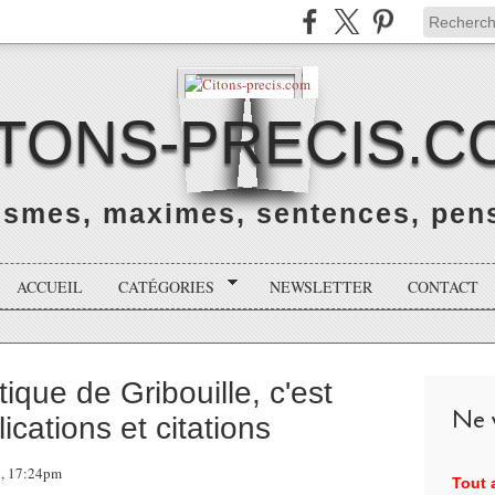
ITONS-PRECIS.C
rismes, maximes, sentences, pens
ACCUEIL
CATÉGORIES
NEWSLETTER
CONTACT
tique de Gribouille, c'est
Ne v
lications et citations
4, 17:24pm
Tout a