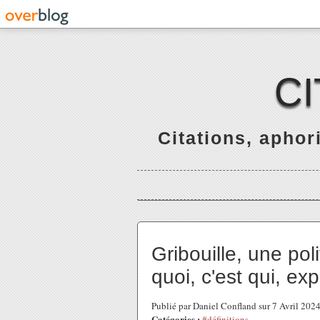
C
Citations, apho
Gribouille, une poli
quoi, c'est qui, exp
Publié par Daniel Confland sur 7 Avril 202
Catégories :
#définitions