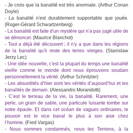
- Je crois que la banalité est très anormale. (Arthur Conan
Doyle)
- La banalité n'est durablement supportable que jouée.
(Roger-Gérard Schwartzenberg)
-
La banalité est faite d'un mystère qui n'a pas jugé utile de
se dénoncer.
(Maurice Blanchot)
-
Tout a déjà été découvert ; il n'y a que dans les régions
de la banalité qu'il reste des terres vierges.
(Stanislaw
Jerzy Lec)
-
Une idée nouvelle, c'est la plupart du temps une banalité
vieille comme le monde dont nous éprouvons soudain
personnellement la vérité.
(Arthur Schnitzler)
-
Les absurdités d’hier sont les vérités d’aujourd’hui et les
banalités de demain.
(Alessandro Morandotti)
-
C’est le terreau de la vie, la banalité. Rarement, une
perle, un grain de sable, une particule luisante tombe sur
notre épaule. Et dans cet océan de vagues ordinaires, le
pouvoir est le vice banal le plus à son aise chez
l’homme.
(Fred Vargas)
-
Nous sommes condamnés, nous les Terriens, à la