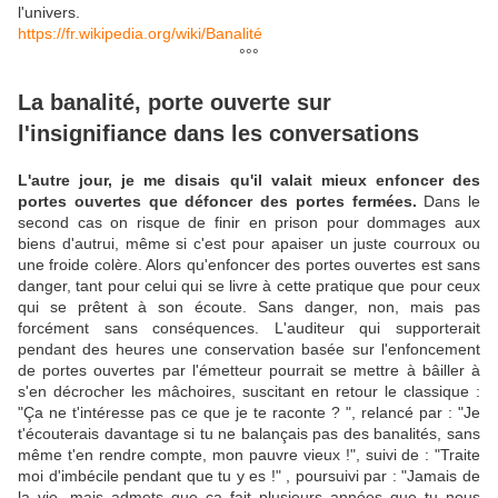
l'univers.
https://fr.wikipedia.org/wiki/Banalité
°°°
La banalité, porte ouverte sur
l'insignifiance dans les conversations
L'autre jour, je me disais qu'il valait mieux enfoncer des
portes ouvertes que défoncer des portes fermées.
Dans le
second cas on risque de finir en prison pour dommages aux
biens d'autrui, même si c'est pour apaiser un juste courroux ou
une froide colère. Alors qu'enfoncer des portes ouvertes est sans
danger, tant pour celui qui se livre à cette pratique que pour ceux
qui se prêtent à son écoute. Sans danger, non, mais pas
forcément sans conséquences. L'auditeur qui supporterait
pendant des heures une conservation basée sur l'enfoncement
de portes ouvertes par l'émetteur pourrait se mettre à bâiller à
s'en décrocher les mâchoires, suscitant en retour le classique :
"Ça ne t'intéresse pas ce que je te raconte ? ", relancé par : "Je
t'écouterais davantage si tu ne balançais pas des banalités, sans
même t'en rendre compte, mon pauvre vieux !", suivi de : "Traite
moi d'imbécile pendant que tu y es !" , poursuivi par : "Jamais de
la vie, mais admets que ça fait plusieurs années que tu nous