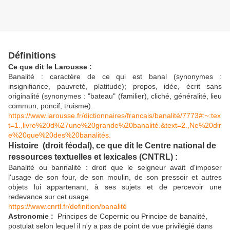
Définitions
Ce que dit le Larousse :
Banalité : caractère de ce qui est banal (synonymes :
insignifiance, pauvreté, platitude); propos, idée, écrit sans
originalité (synonymes : "bateau" (familier), cliché, généralité, lieu
commun, poncif, truisme).
https://www.larousse.fr/dictionnaires/francais/banalité/7773#:~:tex
t=1.,livre%20d%27une%20grande%20banalité.&text=2.,Ne%20dir
e%20que%20des%20banalités.
Histoire (droit féodal), ce que dit le Centre national de
ressources textuelles et lexicales (CNTRL) :
Banalité ou bannalité : droit que le seigneur avait d'imposer
l'usage de son four, de son moulin, de son pressoir et autres
objets lui appartenant, à ses sujets et de percevoir une
redevance sur cet usage.
https://www.cnrtl.fr/definition/banalité
Astronomie :
Principes de Copernic ou Principe de banalité,
postulat selon lequel il n'y a pas de point de vue privilégié dans