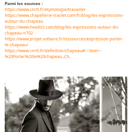
Parmi les sources :
https://www.cnrtl.fr/etymologie/travailler
https://www.chapellerie-traclet.com/fr/blog/les-expressions-
autour-du-chapeau
https://www.headict.com/blog/les-expressions-autour-du-
chapeau-n702
https://www.projet-voltaire.fr/ressources/expression-porter-
le-chapeau/
https://www.cnrtl.fr/definition/chapeau#:~:text=−
%20Porter%20le%20chapeau.,Ch.