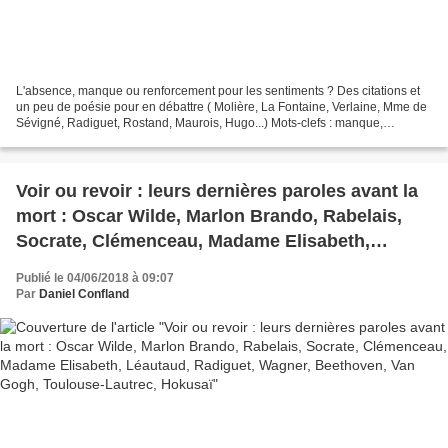
L'absence, manque ou renforcement pour les sentiments ? Des citations et
un peu de poésie pour en débattre ( Molière, La Fontaine, Verlaine, Mme de
Sévigné, Radiguet, Rostand, Maurois, Hugo...) Mots-clefs : manque,
carence, défaut, éloignement, défection....
Voir ou revoir : leurs dernières paroles avant la
mort : Oscar Wilde, Marlon Brando, Rabelais,
Socrate, Clémenceau, Madame Elisabeth,
Léautaud, Radiguet, Wagner, Beethoven, Van
Publié le 04/06/2018 à 09:07
Gogh, Toulouse-Lautrec, Hokusaï
Par
Daniel Confland