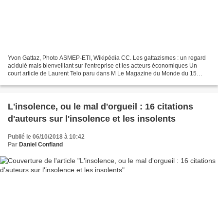
Yvon Gattaz, Photo ASMEP-ETI, Wikipédia CC. Les gattazismes : un regard
acidulé mais bienveillant sur l'entreprise et les acteurs économiques Un
court article de Laurent Telo paru dans M Le Magazine du Monde du 15
novembre 2014 évoquait les « Paroles...
L'insolence, ou le mal d'orgueil : 16 citations
d'auteurs sur l'insolence et les insolents
Publié le 06/10/2018 à 10:42
Par
Daniel Confland