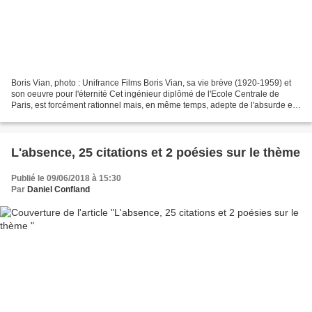
Boris Vian, photo : Unifrance Films Boris Vian, sa vie brève (1920-1959) et
son oeuvre pour l'éternité Cet ingénieur diplômé de l'Ecole Centrale de
Paris, est forcément rationnel mais, en même temps, adepte de l'absurde et
de la pataphysique. C'est un...
L'absence, 25 citations et 2 poésies sur le thème
Publié le 09/06/2018 à 15:30
Par
Daniel Confland