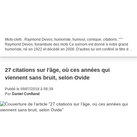
Mots-clefs : Raymond Devos, humoriste, humour, comique, citations. °°°
Raymond Devos, funambule des mots Ce surnom est donné à notre grand
humoriste, né en 1922 et décédé en 2006. D'autres lui ont conféré le titre de
"Jongleur " en chef dans les arcanes...
27 citations sur l'âge, où ces années qui
viennent sans bruit, selon Ovide
Publié le 09/07/2018 à 08:39
Par
Daniel Confland