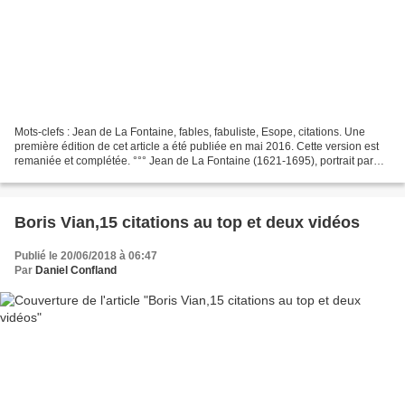
Mots-clefs : Jean de La Fontaine, fables, fabuliste, Esope, citations. Une
première édition de cet article a été publiée en mai 2016. Cette version est
remaniée et complétée. °°° Jean de La Fontaine (1621-1695), portrait par
Hyacinthe Rigaud, photo http://www.allposters.com/gallery.asp/,...
Boris Vian,15 citations au top et deux vidéos
Publié le 20/06/2018 à 06:47
Par
Daniel Confland