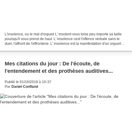
L'insolence, ou le mal d'orgueil L' insolent vous toise peu importe sa taille
pouisqu'il vous prend de haut. L' insolence cest l'offence verbale sans le
duel, l'affront de l'effronterie. L' insolence est la manifestation d'un orgueil
débordant; l'insolent...
Mes citations du jour : De l'écoute, de
l'entendement et des prothèses auditives...
Publié le 01/10/2018 à 10:37
Par
Daniel Confland