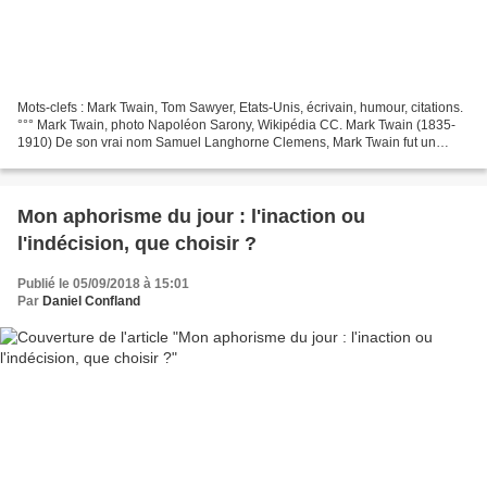
Mots-clefs : Mark Twain, Tom Sawyer, Etats-Unis, écrivain, humour, citations.
°°° Mark Twain, photo Napoléon Sarony, Wikipédia CC. Mark Twain (1835-
1910) De son vrai nom Samuel Langhorne Clemens, Mark Twain fut un
homme aux talents et facettes de vie...
Mon aphorisme du jour : l'inaction ou
l'indécision, que choisir ?
Publié le 05/09/2018 à 15:01
Par
Daniel Confland