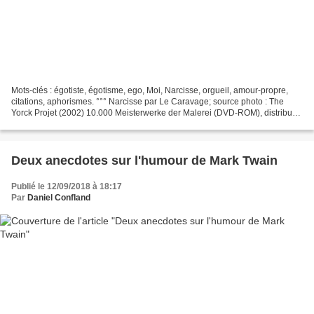
Mots-clés : égotiste, égotisme, ego, Moi, Narcisse, orgueil, amour-propre,
citations, aphorismes. °°° Narcisse par Le Caravage; source photo : The
Yorck Projet (2002) 10.000 Meisterwerke der Malerei (DVD-ROM), distribué
par DIRECTMEDIA Publishing GmbH,...
Deux anecdotes sur l'humour de Mark Twain
Publié le 12/09/2018 à 18:17
Par
Daniel Confland