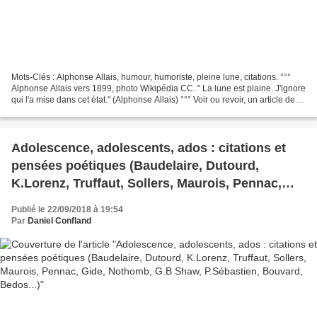
Mots-Clés : Alphonse Allais, humour, humoriste, pleine lune, citations. °°°
Alphonse Allais vers 1899, photo Wikipédia CC. " La lune est plaine. J'ignore
qui l'a mise dans cet état." (Alphonse Allais) °°° Voir ou revoir, un article de
2015 : des éléments...
Adolescence, adolescents, ados : citations et
pensées poétiques (Baudelaire, Dutourd,
K.Lorenz, Truffaut, Sollers, Maurois, Pennac,
Gide, Nothomb, G.B Shaw, P.Sébastien,
Publié le 22/09/2018 à 19:54
Bouvard, Bedos...)
Par
Daniel Confland