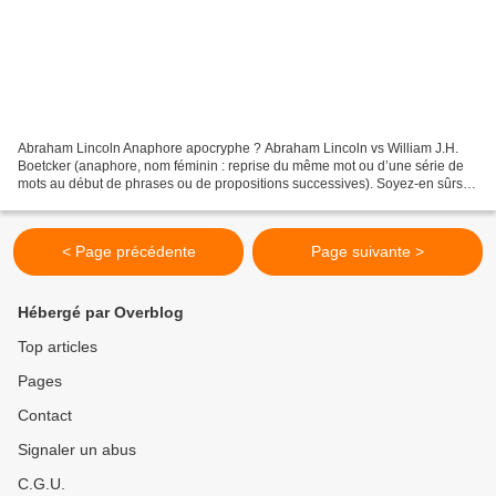
Abraham Lincoln Anaphore apocryphe ? Abraham Lincoln vs William J.H.
Boetcker (anaphore, nom féminin : reprise du même mot ou d’une série de
mots au début de phrases ou de propositions successives). Soyez-en sûrs,
on cite plus facilement les gens célèbres...
< Page précédente
Page suivante >
Hébergé par Overblog
Top articles
Pages
Contact
Signaler un abus
C.G.U.