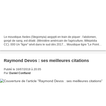
Le moustique Aedes (Stegomyia) aegypti en train de piquer : l'abdomen,
gorgé de sang, est dilaté. (Ministère américain de l'agriculture, Wikipédia
CC). 000 Un "tigre" sévit dans le sud dès 2017.... Moustique tigre "Le Point"
du 16/08/2017 : "Le moustique...
Raymond Devos : ses meilleures citations
Publié le 16/07/2018 à 20:05
Par
Daniel Confland