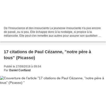
De l'insouciance et des insouciants La jeunesse insouciante n'a pas encore
de passé, ou si peu. Elle échappe donc à la nostalgie, si propice à la
mélancolie. Elle peut s'en remettre aux autres pour assurer son quotidien et
s'adonner sans retenue aux jouissances...
17 citations de Paul Cézanne, "notre père à
tous" (Picasso)
Publié le 27/08/2018 à 09:04
Par
Daniel Confland