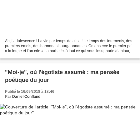
Ah, l’adolescence ! La vie par temps de crise ! Le temps des tourments, des
premiers émois, des hormones bourgeonnantes. On observe le premier poil
à la loupe et l’on crie « La barbe ! » à tout ce qui vous insupporte alentour,
c’est-à-dire tout. On dit...
"Moi-je", où l'égotiste assumé : ma pensée
poétique du jour
Publié le 16/09/2018 à 18:46
Par
Daniel Confland