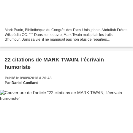
Mark Twain, Bibliothèque du Congrès des Etats-Unis, photo Abdullah Frères,
Wikipédia CC. °°° Dans son oeuvre, Mark Twain multipliait les traits
d'humour. Dans sa vie, il ne manquait pas non plus de réparties
humoristiques. En attestent les deux anecdotes...
22 citations de MARK TWAIN, l'écrivain
humoriste
Publié le 09/09/2018 à 20:43
Par
Daniel Confland