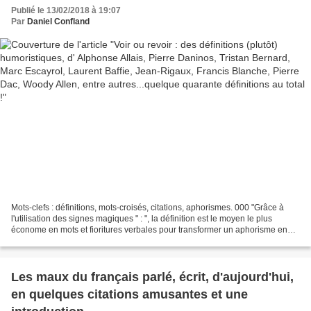
Laurent Baffie, Jean-Rigaux, Francis Blanche,
Publié le 13/02/2018 à 19:07
Pierre Dac, Woody Allen, entre autres...quelque
Par
Daniel Confland
quarante définitions au total !
Mots-clefs : définitions, mots-croisés, citations, aphorismes. 000 "Grâce à
l'utilisation des signes magiques " : ", la définition est le moyen le plus
économe en mots et fioritures verbales pour transformer un aphorisme en
matière à mots-croisés." Daniel...
Les maux du français parlé, écrit, d'aujourd'hui,
en quelques citations amusantes et une