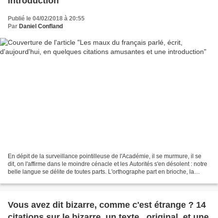
introduction
Publié le 04/02/2018 à 20:55
Par
Daniel Confland
En dépit de la surveillance pointilleuse de l'Académie, il se murmure, il se
dit, on l'affirme dans le moindre cénacle et les Autorités s'en désolent : notre
belle langue se délite de toutes parts. L'orthographe part en brioche, la
syntaxe décline, Vaugelas...
Vous avez dit bizarre, comme c'est étrange ? 14
citations sur le bizarre, un texte...original, et une