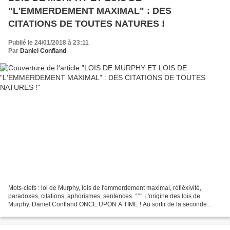
"L'EMMERDEMENT MAXIMAL" : DES
CITATIONS DE TOUTES NATURES !
Publié le 24/01/2018 à 23:11
Par
Daniel Confland
Mots-clefs : loi de Murphy, lois de l'emmerdement maximal, réfléxivité,
paradoxes, citations, aphorismes, sentences. °°° L'origine des lois de
Murphy. Daniel Confland ONCE UPON A TIME ! Au sortir de la seconde
guerre mondiale, un projet aéronautique américain...