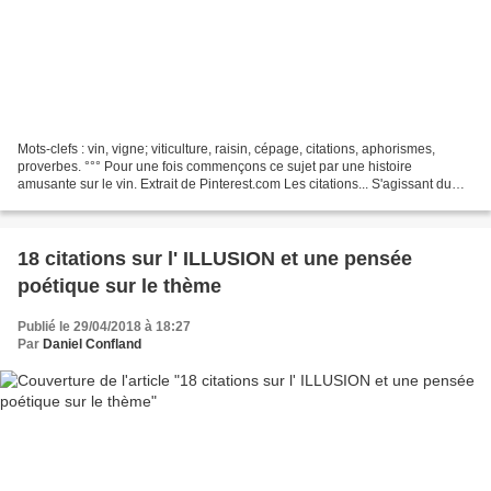
Mots-clefs : vin, vigne; viticulture, raisin, cépage, citations, aphorismes,
proverbes. °°° Pour une fois commençons ce sujet par une histoire
amusante sur le vin. Extrait de Pinterest.com Les citations... S'agissant du
vin, celles-ci sont extraites de...
18 citations sur l' ILLUSION et une pensée
poétique sur le thème
Publié le 29/04/2018 à 18:27
Par
Daniel Confland