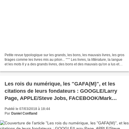
Petite revue typologique sur les grands, les bons, les mauvais livres, les gros
tirages comme les livres mis au pilon... °°° Les livres, la littérature, la langue
et les mots Il y a des grands livres, des bons et des mauvais qu'on a lus et
des bibliothèques...
Les rois du numérique, les "GAFA(M)", et les
citations de leurs fondateurs : GOOGLE/Larry
Page, APPLE/Steve Jobs, FACEBOOK/Mark
Zuckerberg, AMAZON/Jeff Bezos,
Publié le 07/03/2018 à 18:44
MICROSOFT/Bill GATES
Par
Daniel Confland