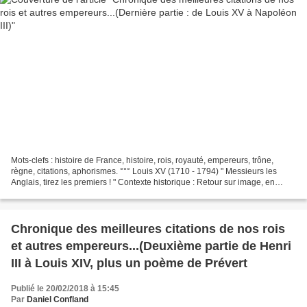
Mots-clefs : histoire de France, histoire, rois, royauté, empereurs, trône,
règne, citations, aphorismes. °°° Louis XV (1710 - 1794) " Messieurs les
Anglais, tirez les premiers ! " Contexte historique : Retour sur image, en
l'occurence le plan de la bataille...
Chronique des meilleures citations de nos rois
et autres empereurs...(Deuxième partie de Henri
III à Louis XIV, plus un poème de Prévert
Publié le 20/02/2018 à 15:45
Par
Daniel Confland