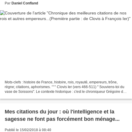
Par
Daniel Confland
Mots-clefs : histoire de France, histoire, rois, royauté, empereurs, trône,
règne; citations, aphorismes. °°° Clovis Ier (vers 466-511) " Souviens-toi du
vase de Soissons". Le contexte historique : c'est le chroniqueur Grégoire de
Tours qui conte l'histoire....
Mes citations du jour : où l'intelligence et la
sagesse ne font pas forcément bon ménage...
Publié le 15/02/2018 à 08:40