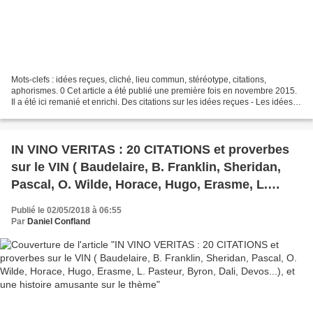
Mots-clefs : idées reçues, cliché, lieu commun, stéréotype, citations,
aphorismes. 0 Cet article a été publié une première fois en novembre 2015.
Il a été ici remanié et enrichi. Des citations sur les idées reçues - Les idées
reçues sont des maladies...
IN VINO VERITAS : 20 CITATIONS et proverbes
sur le VIN ( Baudelaire, B. Franklin, Sheridan,
Pascal, O. Wilde, Horace, Hugo, Erasme, L.
Pasteur, Byron, Dali, Devos...), et une histoire
Publié le 02/05/2018 à 06:55
amusante sur le thème
Par
Daniel Confland