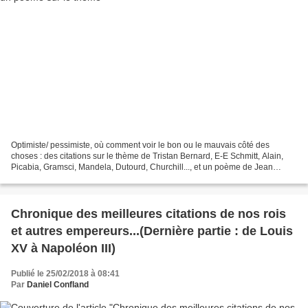
Optimiste/ pessimiste, où comment voir le bon ou le mauvais côté des
choses : des citations sur le thème de Tristan Bernard, E-E Schmitt, Alain,
Picabia, Gramsci, Mandela, Dutourd, Churchill..., et un poème de Jean
Tardieu. Mots-clefs : optimisme, pessimiste,...
Chronique des meilleures citations de nos rois
et autres empereurs...(Dernière partie : de Louis
XV à Napoléon III)
Publié le 25/02/2018 à 08:41
Par
Daniel Confland