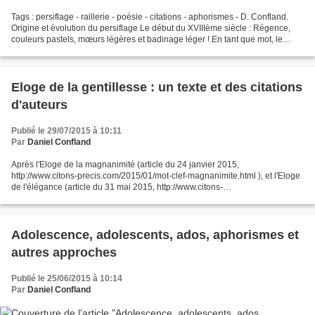
Tags : persiflage - raillerie - poésie - citations - aphorismes - D. Confland.
Origine et évolution du persiflage Le début du XVIIIème siècle : Régence,
couleurs pastels, mœurs légères et badinage léger ! En tant que mot, le
persiflage n'existe pas encore,...
Eloge de la gentillesse : un texte et des citations
d'auteurs
Publié le 29/07/2015 à 10:11
Par
Daniel Confland
Après l'Eloge de la magnanimité (article du 24 janvier 2015,
http://www.citons-precis.com/2015/01/mot-clef-magnanimite.html ), et l'Eloge
de l'élégance (article du 31 mai 2015, http://www.citons-
precis.com/2015/05/eloge-de-l-elegance.html ), voici un...
Adolescence, adolescents, ados, aphorismes et
autres approches
Publié le 25/06/2015 à 10:14
Par
Daniel Confland