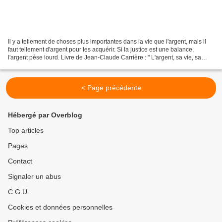
Il y a tellement de choses plus importantes dans la vie que l'argent, mais il
faut tellement d'argent pour les acquérir. Si la justice est une balance,
l'argent pèse lourd. Livre de Jean-Claude Carrière : " L'argent, sa vie, sa
mort " https://actufinance.fr/actu/argent-vie-mort-6964535.html...
< Page précédente
Hébergé par Overblog
Top articles
Pages
Contact
Signaler un abus
C.G.U.
Cookies et données personnelles