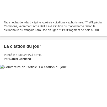
Tags : écharde - dard - épine - poésie - citations - aphorismes. °°° Wikipédia
Commons, versement Arria Belli La d éfinition du mot écharde Selon le
dictionnaire du français Larousse en ligne : " Petit fragment de bois ou d'un
autre corps ayant pénétré...
La citation du jour
Publié le 19/09/2015 à 18:36
Par
Daniel Confland