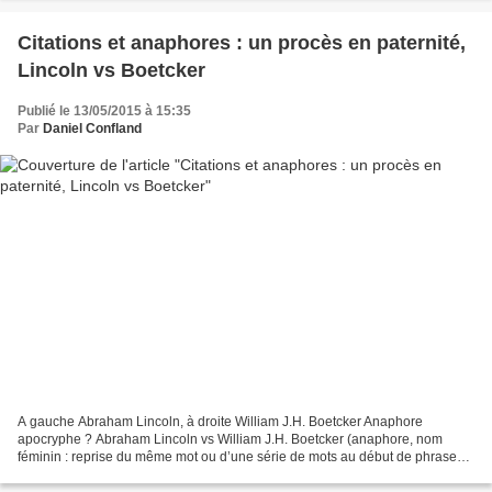
Citations et anaphores : un procès en paternité,
Lincoln vs Boetcker
Publié le 13/05/2015 à 15:35
Par
Daniel Confland
A gauche Abraham Lincoln, à droite William J.H. Boetcker Anaphore
apocryphe ? Abraham Lincoln vs William J.H. Boetcker (anaphore, nom
féminin : reprise du même mot ou d’une série de mots au début de phrases
ou de propositions successives). Soyez-en sûrs,...