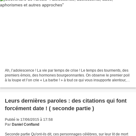
Ah, l’adolescence ! La vie par temps de crise ! Le temps des tourments, des
premiers émois, des hormones bourgeonnantes. On observe le premier poil
à la loupe et l’on crie « La barbe ! » à tout ce qui vous insupporte alentour,
c’est-à-dire tout. On dit...
Leurs dernières paroles : des citations qui font
forcément date ! ( seconde partie )
Publié le 17/06/2015 à 17:58
Par
Daniel Confland
Seconde partie Qu'ont-ils dit, ces personnages célèbres, sur leur lit de mort