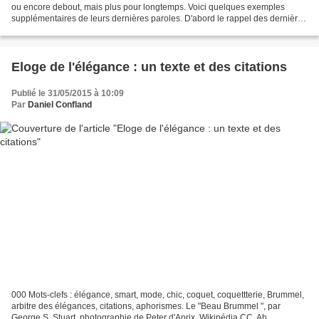
ou encore debout, mais plus pour longtemps. Voici quelques exemples
supplémentaires de leurs dernières paroles. D'abord le rappel des dernières
paroles de Beethoven, mentionnées...
Eloge de l'élégance : un texte et des citations
Publié le 31/05/2015 à 10:09
Par
Daniel Confland
000 Mots-clefs : élégance, smart, mode, chic, coquet, coquettterie, Brummel,
arbitre des élégances, citations, aphorismes. Le "Beau Brummel ", par
George S. Stuart, photographie de Peter d'Aprix, Wikipédia CC. Ah,