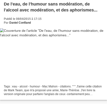
De l'eau, de l'humour sans modération, de
l'alcool avec modération, et des aphorismes...
Publié le 08/04/2015 à 17:15
Par
Daniel Confland
Tags : eau - alcool - humour - Mac Mahon - citations. °°° J'aime cette citation
de Mark Twain, que m'a proposé une amie, Marie-Thérèse. J'en livre la
version originale pour parfaire l'anglais de ceux -certainement peu
nombreux- qui en ont besoin parmi...