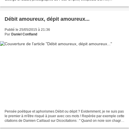
l'élégance comme vertu ! L’élégance est...
Débit amoureux, dépit amoureux...
Publié le 25/05/2015 à 21:36
Par
Daniel Confland
Pensée poétique et aphorismes Débit ou dépit ? Evidemment, je ne suis pas
le premier à m'être risqué à jouer avec ces mots ! Repérée par exemple cette
citations de Damien Caillaud sur Dicocitations : " Quand on noie son chagrin
au bistrot, on ne doit...