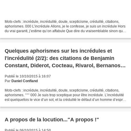
Mots-clefs : incrédule, incrédulité, doute, scepticisme, crédulité, citations,
aphorismes. 000 L’incrédule Allons, je le confesse, je suis un incrédule Hors
du vrai garanti, j’estime qu’on affabule Que dire du vraisemblable sinon que
l’on me berne Voulant...
Quelques aphorismes sur les incrédules et
l'incrédulité (2/2): des citations de Benjamin
Constant, Diderot, Cocteau, Rivarol, Bernanos,
Molière, etc.
Publié le 10/10/2015 à 16:07
Par
Daniel Confland
Mots-clefs : incrédule, incrédulité, doute, scepticisme, crédulité, citations,
aphorismes. °°° 000 Je suis trop sceptique pour être incrédule. L’incrédulité
est quelquefois le vice d’un sot, et la crédulité le défaut d’un homme d’esprit.
Douter de tout,...
A propos de la locution..."A propos !"
Publié le 06/10/2015 à 14:50