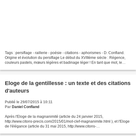
Tags : persiflage - raillerie - poésie - citations - aphorismes - D. Confland.
Origine et évolution du persiflage Le début du XVIIIème siècle : Régence,
couleurs pastels, mœurs légères et badinage léger ! En tant que mot, le
persiflage n'existe pas encore,...
Eloge de la gentillesse : un texte et des citations
d'auteurs
Publié le 29/07/2015 à 10:11
Par
Daniel Confland
Après l'Eloge de la magnanimité (article du 24 janvier 2015,
http://www.citons-precis.com/2015/01/mot-clef-magnanimite.html ), et l'Eloge
de l'élégance (article du 31 mai 2015, http://www.citons-
precis.com/2015/05/eloge-de-l-elegance.html ), voici un...