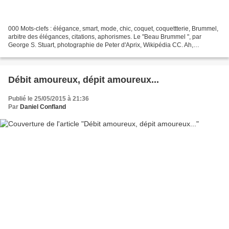
000 Mots-clefs : élégance, smart, mode, chic, coquet, coquettterie, Brummel,
arbitre des élégances, citations, aphorismes. Le "Beau Brummel ", par
George S. Stuart, photographie de Peter d'Aprix, Wikipédia CC. Ah,
l'élégance comme vertu ! L’élégance est...
Débit amoureux, dépit amoureux...
Publié le 25/05/2015 à 21:36
Par
Daniel Confland