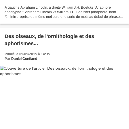
A gauche Abraham Lincoln, à droite William J.H. Boetcker Anaphore
apocryphe ? Abraham Lincoln vs William J.H. Boetcker (anaphore, nom
féminin : reprise du même mot ou d’une série de mots au début de phrases
ou de propositions successives). Soyez-en sûrs,...
Des oiseaux, de l'ornithologie et des
aphorismes...
Publié le 09/05/2015 à 14:35
Par
Daniel Confland