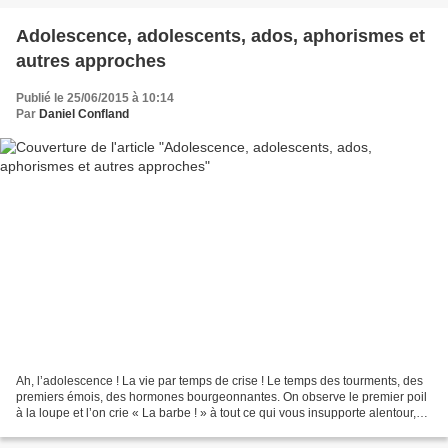
Adolescence, adolescents, ados, aphorismes et
autres approches
Publié le 25/06/2015 à 10:14
Par
Daniel Confland
Ah, l’adolescence ! La vie par temps de crise ! Le temps des tourments, des
premiers émois, des hormones bourgeonnantes. On observe le premier poil
à la loupe et l’on crie « La barbe ! » à tout ce qui vous insupporte alentour,
c’est-à-dire tout. On dit...