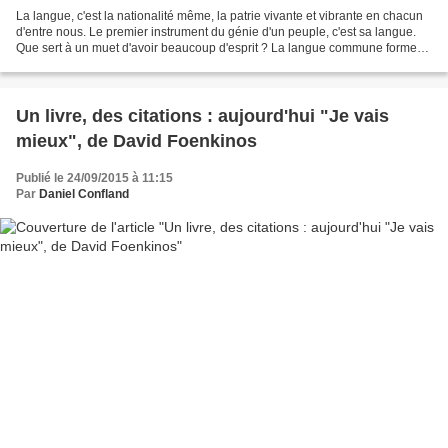
La langue, c'est la nationalité même, la patrie vivante et vibrante en chacun
d'entre nous. Le premier instrument du génie d'un peuple, c'est sa langue.
Que sert à un muet d'avoir beaucoup d'esprit ? La langue commune forme
des liens plus forts que les...
Un livre, des citations : aujourd'hui "Je vais
mieux", de David Foenkinos
Publié le 24/09/2015 à 11:15
Par
Daniel Confland