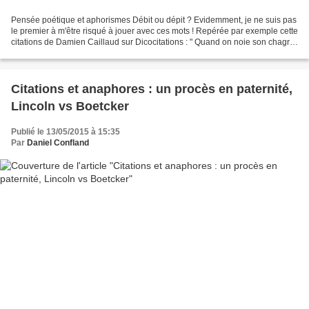
Pensée poétique et aphorismes Débit ou dépit ? Evidemment, je ne suis pas
le premier à m'être risqué à jouer avec ces mots ! Repérée par exemple cette
citations de Damien Caillaud sur Dicocitations : " Quand on noie son chagrin
au bistrot, on ne doit...
Citations et anaphores : un procès en paternité,
Lincoln vs Boetcker
Publié le 13/05/2015 à 15:35
Par
Daniel Confland