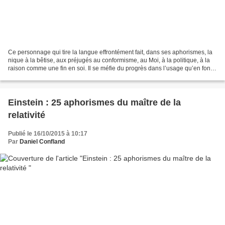
Ce personnage qui tire la langue effrontément fait, dans ses aphorismes, la
nique à la bêtise, aux préjugés au conformisme, au Moi, à la politique, à la
raison comme une fin en soi. Il se méfie du progrès dans l’usage qu’en font
les hommes, Il est contre...
Einstein : 25 aphorismes du maître de la
relativité
Publié le 16/10/2015 à 10:17
Par
Daniel Confland