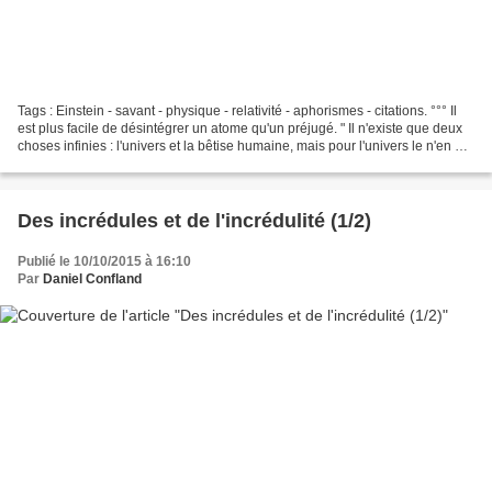
Tags : Einstein - savant - physique - relativité - aphorismes - citations. °°° Il
est plus facile de désintégrer un atome qu'un préjugé. " Il n'existe que deux
choses infinies : l'univers et la bêtise humaine, mais pour l'univers le n'en ai
pas la certitude...
Des incrédules et de l'incrédulité (1/2)
Publié le 10/10/2015 à 16:10
Par
Daniel Confland