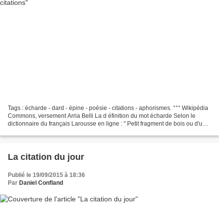
Tags : écharde - dard - épine - poésie - citations - aphorismes. °°° Wikipédia
Commons, versement Arria Belli La d éfinition du mot écharde Selon le
dictionnaire du français Larousse en ligne : " Petit fragment de bois ou d'un
autre corps ayant pénétré...
La citation du jour
Publié le 19/09/2015 à 18:36
Par
Daniel Confland